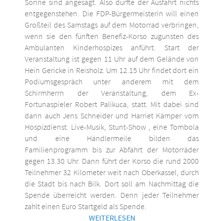
Sonne sind angesagt. Also dürfte der Ausfahrt nichts
entgegenstehen. Die FDP-Bürgermeisterin will einen
Großteil des Samstags auf dem Motorrad verbringen,
wenn sie den fünften Benefiz-Korso zugunsten des
Ambulanten Kinderhospizes anführt. Start der
Veranstaltung ist gegen 11 Uhr auf dem Gelände von
Hein Gericke in Reisholz. Um 12.15 Uhr findet dort ein
Podiumsgespräch unter anderem mit dem
Schirmherrn der Veranstaltung, dem Ex-
Fortunaspieler Robert Palikuca, statt. Mit dabei sind
dann auch Jens Schneider und Harriet Kämper vom
Hospizdienst. Live-Musik, Stunt-Show , eine Tombola
und eine Händlermeile bilden das
Familienprogramm bis zur Abfahrt der Motorräder
gegen 13.30 Uhr. Dann führt der Korso die rund 2000
Teilnehmer 32 Kilometer weit nach Oberkassel, durch
die Stadt bis nach Bilk. Dort soll am Nachmittag die
Spende überreicht werden. Denn jeder Teilnehmer
zahlt einen Euro Startgeld als Spende.
WEITERLESEN