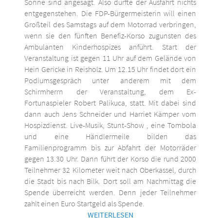
Sonne sind angesagt. Also dürfte der Ausfahrt nichts
entgegenstehen. Die FDP-Bürgermeisterin will einen
Großteil des Samstags auf dem Motorrad verbringen,
wenn sie den fünften Benefiz-Korso zugunsten des
Ambulanten Kinderhospizes anführt. Start der
Veranstaltung ist gegen 11 Uhr auf dem Gelände von
Hein Gericke in Reisholz. Um 12.15 Uhr findet dort ein
Podiumsgespräch unter anderem mit dem
Schirmherrn der Veranstaltung, dem Ex-
Fortunaspieler Robert Palikuca, statt. Mit dabei sind
dann auch Jens Schneider und Harriet Kämper vom
Hospizdienst. Live-Musik, Stunt-Show , eine Tombola
und eine Händlermeile bilden das
Familienprogramm bis zur Abfahrt der Motorräder
gegen 13.30 Uhr. Dann führt der Korso die rund 2000
Teilnehmer 32 Kilometer weit nach Oberkassel, durch
die Stadt bis nach Bilk. Dort soll am Nachmittag die
Spende überreicht werden. Denn jeder Teilnehmer
zahlt einen Euro Startgeld als Spende.
WEITERLESEN