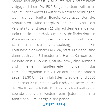
Sonne sind angesagt. Also dürfte der Ausfahrt nichts
entgegenstehen. Die FDP-Bürgermeisterin will einen
Großteil des Samstags auf dem Motorrad verbringen,
wenn sie den fünften Benefiz-Korso zugunsten des
Ambulanten Kinderhospizes anführt. Start der
Veranstaltung ist gegen 11 Uhr auf dem Gelände von
Hein Gericke in Reisholz. Um 12.15 Uhr findet dort ein
Podiumsgespräch unter anderem mit dem
Schirmherrn der Veranstaltung, dem Ex-
Fortunaspieler Robert Palikuca, statt. Mit dabei sind
dann auch Jens Schneider und Harriet Kämper vom
Hospizdienst. Live-Musik, Stunt-Show , eine Tombola
und eine Händlermeile bilden das
Familienprogramm bis zur Abfahrt der Motorräder
gegen 13.30 Uhr. Dann führt der Korso die rund 2000
Teilnehmer 32 Kilometer weit nach Oberkassel, durch
die Stadt bis nach Bilk. Dort soll am Nachmittag die
Spende überreicht werden. Denn jeder Teilnehmer
zahlt einen Euro Startgeld als Spende.
WEITERLESEN