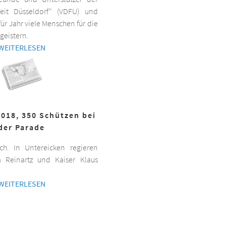
beit Düsseldorf“ (VDFU) und
für Jahr viele Menschen für die
geistern.
WEITERLESEN
2018, 350 Schützen bei
der Parade
h. In Untereicken regieren
a Reinartz und Kaiser Klaus
WEITERLESEN