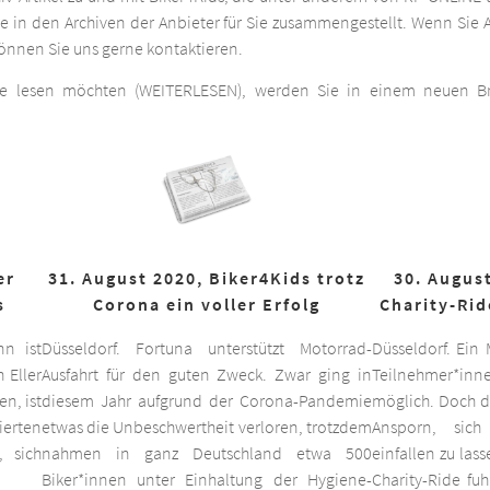
he in den Archiven der Anbieter für Sie zusammengestellt. Wenn Sie A
 können Sie uns gerne kontaktieren.
ge lesen möchten (WEITERLESEN), werden Sie in einem neuen Bro
er
31. August 2020, Biker4Kids trotz
30. August
s
Corona ein voller Erfolg
Charity-Rid
nn ist
Düsseldorf. Fortuna unterstützt Motorrad-
Düsseldorf. Ein
 Eller
Ausfahrt für den guten Zweck. Zwar ging in
Teilnehmer*inne
n, ist
diesem Jahr aufgrund der Corona-Pandemie
möglich. Doch d
ierten
etwas die Unbeschwertheit verloren, trotzdem
Ansporn, sich
 sich
nahmen in ganz Deutschland etwa 500
einfallen zu las
Biker*innen unter Einhaltung der Hygiene-
Charity-Ride fu