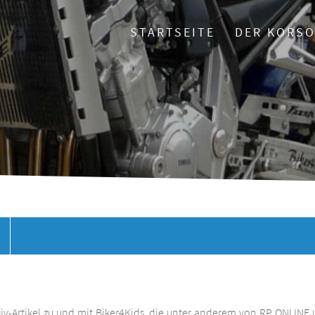
STARTSEITE
DER KORS
chiv-Artikel zu und mit Biker4Kids, die unter anderem von RP ONLINE 