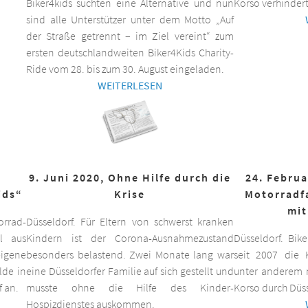
Biker4kids suchten eine Alternative und nun
Korso verhindert
sind alle Unterstützer unter dem Motto „Auf
der Straße getrennt – im Ziel vereint“ zum
ersten deutschlandweiten Biker4Kids Charity-
Ride vom 28. bis zum 30. August eingeladen.
WEITERLESEN
9. Juni 2020, Ohne Hilfe durch die
24. Februa
ids“
Krise
Motorradf
mit
orrad-
Düsseldorf. Für Eltern von schwerst kranken
ll aus
Kindern ist der Corona-Ausnahmezustand
Düsseldorf. Bik
eigene
besonders belastend. Zwei Monate lang war
seit 2007 die K
lde in
eine Düsseldorfer Familie auf sich gestellt und
unter anderem m
f an.
musste ohne die Hilfe des Kinder-
Korso durch Düss
Hospizdienstes auskommen.