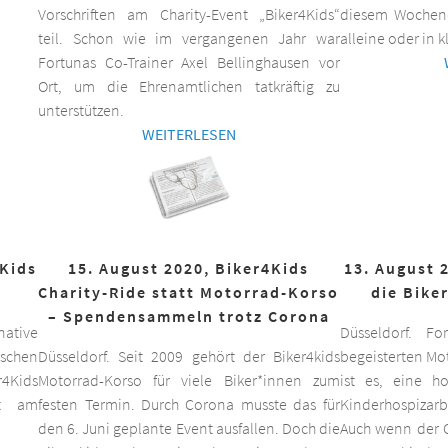
Vorschriften am Charity-Event „Biker4Kids“
diesem Wochen
teil. Schon wie im vergangenen Jahr war
alleine oder in 
Fortunas Co-Trainer Axel Bellinghausen vor
Ort, um die Ehrenamtlichen tatkräftig zu
unterstützen.
WEITERLESEN
4Kids
15. August 2020, Biker4Kids
13. August 
Charity-Ride statt Motorrad-Korso
die Bike
– Spendensammeln trotz Corona
ative
Düsseldorf. F
schen
Düsseldorf. Seit 2009 gehört der Biker4kids
begeisterten Mo
r4Kids
Motorrad-Korso für viele Biker*innen zum
ist es, eine 
it am
festen Termin. Durch Corona musste das für
Kinderhospizarbe
den 6. Juni geplante Event ausfallen. Doch die
Auch wenn der C