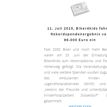
11. Juli 2019, Biker4kids fah
Rekordspendenergebnis v
86.000 Euro ein
Fast 2000 Biker und noch mehr Bes
waren am 15. Juni der Einladun
Biker4Kids zum Motorradkorso und F
Höherweg gefolgt. Die Veranstaltungs
und viele weitere Spenden wurden zug
des Ambulanten Kinder-
Jugendhospizdienstes (AKHD) un
„Vereins der Freunde und Unterstütz
Kinderhospizarbeit Düsseldorf“ (
gesammelt.
WEITERLESEN