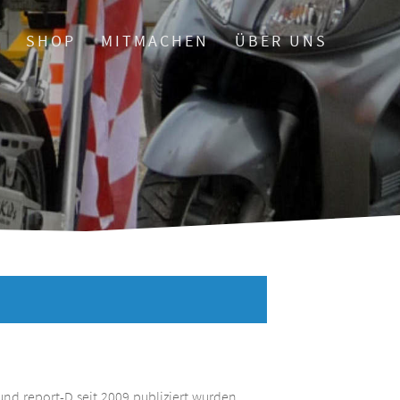
O
SHOP
MITMACHEN
ÜBER UNS
und report-D seit 2009 publiziert wurden.