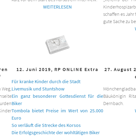
WEITERLESEN
Kinderhospizar
schaffen es Jahr 
gute Sache zu be
hren
12. Juni 2019, RP ONLINE Extra
27. August 
f
Für kranke Kinder durch die Stadt
n Weg,
Livemusik und Stuntshow
Mönchengladbac
nseite
Ein ganz besonderer Gottesdienst für die
Bäukönigin Rit
wurden
Biker
Dernbach.
inder
Tombola bietet Preise im Wert von 25.000
Euro
So verläuft die Strecke des Korsos
Die Erfolgsgeschichte der wohltätigen Biker