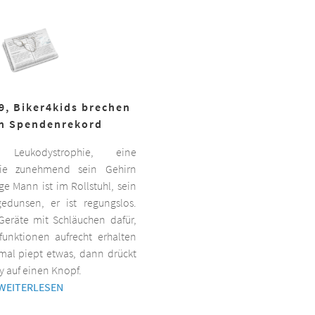
19, Biker4kids brechen
n Spendenrekord
Leukodystrophie, eine
 die zunehmend sein Gehirn
nge Mann ist im Rollstuhl, sein
gedunsen, er ist regungslos.
Geräte mit Schläuchen dafür,
lfunktionen aufrecht erhalten
al piept etwas, dann drückt
y auf einen Knopf.
WEITERLESEN