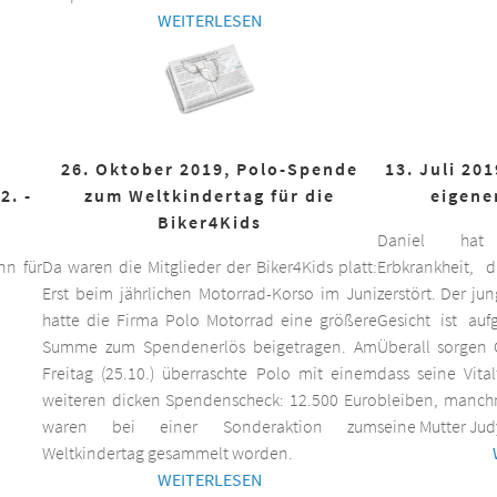
WEITERLESEN
26. Oktober 2019, Polo-Spende
13. Juli 20
2. -
zum Weltkindertag für die
eigene
Biker4Kids
Daniel hat 
n für
Da waren die Mitglieder der Biker4Kids platt:
Erbkrankheit,
Erst beim jährlichen Motorrad-Korso im Juni
zerstört. Der ju
hatte die Firma Polo Motorrad eine größere
Gesicht ist auf
Summe zum Spendenerlös beigetragen. Am
Überall sorgen 
Freitag (25.10.) überraschte Polo mit einem
dass seine Vita
weiteren dicken Spendenscheck: 12.500 Euro
bleiben, manchm
waren bei einer Sonderaktion zum
seine Mutter Jud
Weltkindertag gesammelt worden.
WEITERLESEN