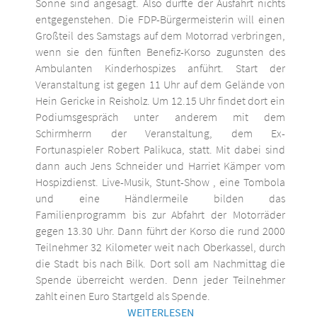
Sonne sind angesagt. Also dürfte der Ausfahrt nichts
entgegenstehen. Die FDP-Bürgermeisterin will einen
Großteil des Samstags auf dem Motorrad verbringen,
wenn sie den fünften Benefiz-Korso zugunsten des
Ambulanten Kinderhospizes anführt. Start der
Veranstaltung ist gegen 11 Uhr auf dem Gelände von
Hein Gericke in Reisholz. Um 12.15 Uhr findet dort ein
Podiumsgespräch unter anderem mit dem
Schirmherrn der Veranstaltung, dem Ex-
Fortunaspieler Robert Palikuca, statt. Mit dabei sind
dann auch Jens Schneider und Harriet Kämper vom
Hospizdienst. Live-Musik, Stunt-Show , eine Tombola
und eine Händlermeile bilden das
Familienprogramm bis zur Abfahrt der Motorräder
gegen 13.30 Uhr. Dann führt der Korso die rund 2000
Teilnehmer 32 Kilometer weit nach Oberkassel, durch
die Stadt bis nach Bilk. Dort soll am Nachmittag die
Spende überreicht werden. Denn jeder Teilnehmer
zahlt einen Euro Startgeld als Spende.
WEITERLESEN