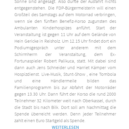
Sonne sind angesagt. Also dürfte der Ausfahrt nichts
entgegenstehen. Die FDP-Bürgermeisterin will einen
Großteil des Samstags auf dem Motorrad verbringen,
wenn sie den fünften Benefiz-Korso zugunsten des
Ambulanten Kinderhospizes anführt. Start der
Veranstaltung ist gegen 11 Uhr auf dem Gelände von
Hein Gericke in Reisholz. Um 12.15 Uhr findet dort ein
Podiumsgespräch unter anderem mit dem
Schirmherrn der Veranstaltung, dem Ex-
Fortunaspieler Robert Palikuca, statt. Mit dabei sind
dann auch Jens Schneider und Harriet Kämper vom
Hospizdienst. Live-Musik, Stunt-Show , eine Tombola
und eine Händlermeile bilden das
Familienprogramm bis zur Abfahrt der Motorräder
gegen 13.30 Uhr. Dann führt der Korso die rund 2000
Teilnehmer 32 Kilometer weit nach Oberkassel, durch
die Stadt bis nach Bilk. Dort soll am Nachmittag die
Spende überreicht werden. Denn jeder Teilnehmer
zahlt einen Euro Startgeld als Spende.
WEITERLESEN