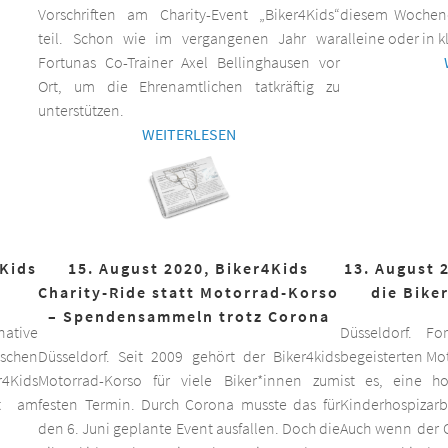
Vorschriften am Charity-Event „Biker4Kids“
diesem Wochen
teil. Schon wie im vergangenen Jahr war
alleine oder in 
Fortunas Co-Trainer Axel Bellinghausen vor
Ort, um die Ehrenamtlichen tatkräftig zu
unterstützen.
WEITERLESEN
4Kids
15. August 2020, Biker4Kids
13. August 
Charity-Ride statt Motorrad-Korso
die Bike
– Spendensammeln trotz Corona
ative
Düsseldorf. F
schen
Düsseldorf. Seit 2009 gehört der Biker4kids
begeisterten Mo
r4Kids
Motorrad-Korso für viele Biker*innen zum
ist es, eine 
it am
festen Termin. Durch Corona musste das für
Kinderhospizarbe
den 6. Juni geplante Event ausfallen. Doch die
Auch wenn der C