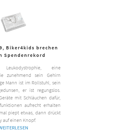
19, Biker4kids brechen
n Spendenrekord
Leukodystrophie, eine
 die zunehmend sein Gehirn
nge Mann ist im Rollstuhl, sein
gedunsen, er ist regungslos.
Geräte mit Schläuchen dafür,
lfunktionen aufrecht erhalten
al piept etwas, dann drückt
y auf einen Knopf.
WEITERLESEN