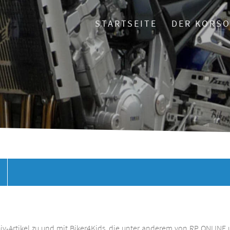
STARTSEITE
DER KORS
chiv-Artikel zu und mit Biker4Kids, die unter anderem von RP ONLINE 