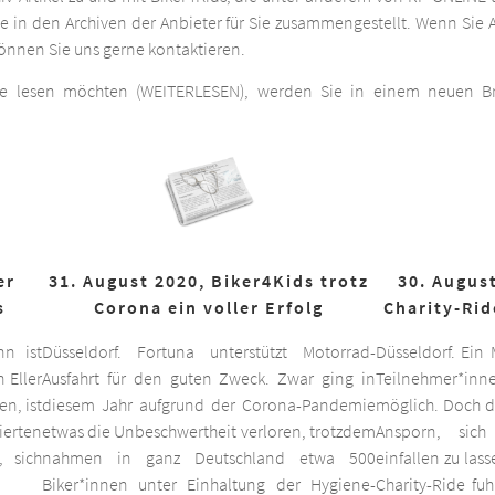
he in den Archiven der Anbieter für Sie zusammengestellt. Wenn Sie A
 können Sie uns gerne kontaktieren.
ge lesen möchten (WEITERLESEN), werden Sie in einem neuen Bro
er
31. August 2020, Biker4Kids trotz
30. August
s
Corona ein voller Erfolg
Charity-Rid
nn ist
Düsseldorf. Fortuna unterstützt Motorrad-
Düsseldorf. Ein
 Eller
Ausfahrt für den guten Zweck. Zwar ging in
Teilnehmer*inne
n, ist
diesem Jahr aufgrund der Corona-Pandemie
möglich. Doch d
ierten
etwas die Unbeschwertheit verloren, trotzdem
Ansporn, sich
 sich
nahmen in ganz Deutschland etwa 500
einfallen zu las
Biker*innen unter Einhaltung der Hygiene-
Charity-Ride fu