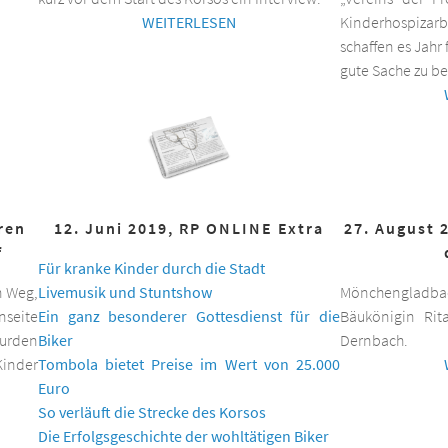
WEITERLESEN
Kinderhospizar
schaffen es Jahr 
gute Sache zu be
hren
12. Juni 2019, RP ONLINE Extra
27. August 
f
Für kranke Kinder durch die Stadt
n Weg,
Livemusik und Stuntshow
Mönchengladbac
nseite
Ein ganz besonderer Gottesdienst für die
Bäukönigin Rit
wurden
Biker
Dernbach.
inder
Tombola bietet Preise im Wert von 25.000
Euro
So verläuft die Strecke des Korsos
Die Erfolgsgeschichte der wohltätigen Biker