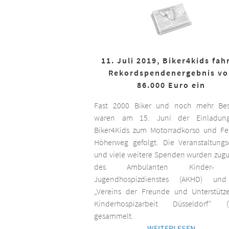
11. Juli 2019, Biker4kids fah
Rekordspendenergebnis v
86.000 Euro ein
Fast 2000 Biker und noch mehr Bes
waren am 15. Juni der Einladun
Biker4Kids zum Motorradkorso und F
Höherweg gefolgt. Die Veranstaltungs
und viele weitere Spenden wurden zug
des Ambulanten Kinder-
Jugendhospizdienstes (AKHD) un
„Vereins der Freunde und Unterstütz
Kinderhospizarbeit Düsseldorf“ (
gesammelt.
WEITERLESEN