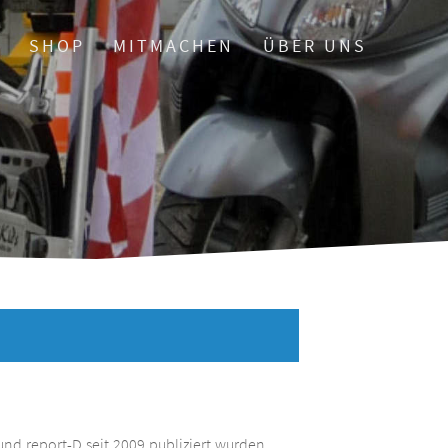
O
SHOP
MITMACHEN
ÜBER UNS
und report-D seit 2009 publiziert wurden.