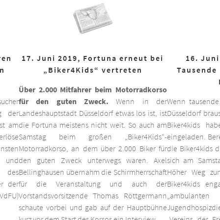
ren
17. Juni 2019, Fortuna erneut bei
16. Juni
on
„Biker4Kids“ vertreten
Tausende 
Über 2.000 Mitfahrer beim Motorradkorso
ucher
für den guten Zweck.
Wenn in der
Wenn tausende
g der
Landeshauptstadt Düsseldorf etwas los ist, ist
Düsseldorf braus
est am
die Fortuna meistens nicht weit. So auch am
Biker4kids ha
erlöse
Samstag beim großen „Biker4Kids“-
eingeladen. Bere
unsten
Motorradkorso, an dem über 2.000 Biker für
die Biker4kids 
 und
den guten Zweck unterwegs waren. Axel
sich am Samsta
d des
Bellinghausen übernahm die Schirmherrschaft
Höher Weg zum
er der
für die Veranstaltung und auch der
Biker4kids eng
VdFU)
Vorstandsvorsitzende Thomas Röttgermann
„ambulan
schaute vorbei und gab auf der Hauptbühne
Jugendhospiz
kurz vor dem Start des Korsos ein Interview.
„Vereins der F