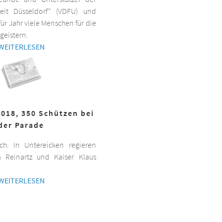
beit Düsseldorf“ (VDFU) und
für Jahr viele Menschen für die
geistern.
WEITERLESEN
2018, 350 Schützen bei
der Parade
h. In Untereicken regieren
a Reinartz und Kaiser Klaus
WEITERLESEN