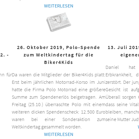
WEITERLESEN
26. Oktober 2019, Polo-Spende
13. Juli 20
2. -
zum Weltkindertag für die
eigene
Biker4Kids
Daniel hat 
n für
Da waren die Mitglieder der Biker4Kids platt:
Erbkrankheit,
Erst beim jährlichen Motorrad-Korso im Juni
zerstört. Der ju
hatte die Firma Polo Motorrad eine größere
Gesicht ist auf
Summe zum Spendenerlös beigetragen. Am
Überall sorgen 
Freitag (25.10.) überraschte Polo mit einem
dass seine Vita
weiteren dicken Spendenscheck: 12.500 Euro
bleiben, manchm
waren bei einer Sonderaktion zum
seine Mutter Jud
Weltkindertag gesammelt worden.
WEITERLESEN