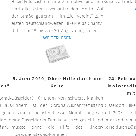
Biker4kids suchten eine Alternative und nun
Korso verhindert
sind alle Unterstützer unter dem Motto „Auf
der Straße getrennt – im Ziel vereint“ zum
ersten deutschlandweiten Biker4Kids Charity-
Ride vom 28. bis zum 30. August eingeladen.
WEITERLESEN
9. Juni 2020, Ohne Hilfe durch die
24. Februa
ids“
Krise
Motorradf
mit
orrad-
Düsseldorf. Für Eltern von schwerst kranken
ll aus
Kindern ist der Corona-Ausnahmezustand
Düsseldorf. Bik
eigene
besonders belastend. Zwei Monate lang war
seit 2007 die K
lde in
eine Düsseldorfer Familie auf sich gestellt und
unter anderem m
f an.
musste ohne die Hilfe des Kinder-
Korso durch Düss
Hospizdienstes auskommen.