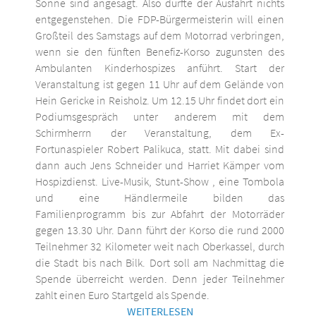
Sonne sind angesagt. Also dürfte der Ausfahrt nichts
entgegenstehen. Die FDP-Bürgermeisterin will einen
Großteil des Samstags auf dem Motorrad verbringen,
wenn sie den fünften Benefiz-Korso zugunsten des
Ambulanten Kinderhospizes anführt. Start der
Veranstaltung ist gegen 11 Uhr auf dem Gelände von
Hein Gericke in Reisholz. Um 12.15 Uhr findet dort ein
Podiumsgespräch unter anderem mit dem
Schirmherrn der Veranstaltung, dem Ex-
Fortunaspieler Robert Palikuca, statt. Mit dabei sind
dann auch Jens Schneider und Harriet Kämper vom
Hospizdienst. Live-Musik, Stunt-Show , eine Tombola
und eine Händlermeile bilden das
Familienprogramm bis zur Abfahrt der Motorräder
gegen 13.30 Uhr. Dann führt der Korso die rund 2000
Teilnehmer 32 Kilometer weit nach Oberkassel, durch
die Stadt bis nach Bilk. Dort soll am Nachmittag die
Spende überreicht werden. Denn jeder Teilnehmer
zahlt einen Euro Startgeld als Spende.
WEITERLESEN