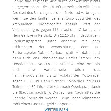
Sonne sind angesagt. Also dürfte der Ausfahrt nichts
entgegenstehen. Die FDP-Bürgermeisterin will einen
Großteil des Samstags auf dem Motorrad verbringen,
wenn sie den fünften Benefiz-Korso zugunsten des
Ambulanten Kinderhospizes anführt. Start der
Veranstaltung ist gegen 11 Uhr auf dem Gelände von
Hein Gericke in Reisholz. Um 12.15 Uhr findet dort ein
Podiumsgespräch unter anderem mit dem
Schirmherrn der Veranstaltung, dem Ex-
Fortunaspieler Robert Palikuca, statt. Mit dabei sind
dann auch Jens Schneider und Harriet Kämper vom
Hospizdienst. Live-Musik, Stunt-Show , eine Tombola
und eine Händlermeile bilden das
Familienprogramm bis zur Abfahrt der Motorräder
gegen 13.30 Uhr. Dann führt der Korso die rund 2000
Teilnehmer 32 Kilometer weit nach Oberkassel, durch
die Stadt bis nach Bilk. Dort soll am Nachmittag die
Spende überreicht werden. Denn jeder Teilnehmer
zahlt einen Euro Startgeld als Spende.
WEITERLESEN