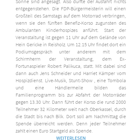
Sonne sind angesagt. Also dürfte der Ausfahrt nichts
entgegenstehen. Die FDP-Bürgermeisterin will einen
Großteil des Samstags auf dem Motorrad verbringen,
wenn sie den fünften Benefiz-Korso zugunsten des
Ambulanten Kinderhospizes anführt. Start der
Veranstaltung ist gegen 11 Uhr auf dem Gelände von
Hein Gericke in Reisholz. Um 12.15 Uhr findet dort ein
Podiumsgespräch unter anderem mit dem
Schirmherrn der Veranstaltung, dem Ex-
Fortunaspieler Robert Palikuca, statt. Mit dabei sind
dann auch Jens Schneider und Harriet Kämper vom
Hospizdienst. Live-Musik, Stunt-Show , eine Tombola
und eine Händlermeile bilden das
Familienprogramm bis zur Abfahrt der Motorräder
gegen 13.30 Uhr. Dann führt der Korso die rund 2000
Teilnehmer 32 Kilometer weit nach Oberkassel, durch
die Stadt bis nach Bilk. Dort soll am Nachmittag die
Spende überreicht werden. Denn jeder Teilnehmer
zahlt einen Euro Startgeld als Spende.
WEITERLESEN