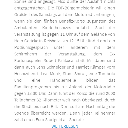
Sonne sind angesagt. Also dürfte der Ausfahrt nichts
entgegenstehen. Die FDP-Bürgermeisterin will einen
Großteil des Samstags auf dem Motorrad verbringen,
wenn sie den fünften Benefiz-Korso zugunsten des
Ambulanten Kinderhospizes anführt. Start der
Veranstaltung ist gegen 11 Uhr auf dem Gelände von
Hein Gericke in Reisholz. Um 12.15 Uhr findet dort ein
Podiumsgespräch unter anderem mit dem
Schirmherrn der Veranstaltung, dem Ex-
Fortunaspieler Robert Palikuca, statt. Mit dabei sind
dann auch Jens Schneider und Harriet Kämper vom
Hospizdienst. Live-Musik, Stunt-Show , eine Tombola
und eine Händlermeile bilden das
Familienprogramm bis zur Abfahrt der Motorräder
gegen 13.30 Uhr. Dann führt der Korso die rund 2000
Teilnehmer 32 Kilometer weit nach Oberkassel, durch
die Stadt bis nach Bilk. Dort soll am Nachmittag die
Spende überreicht werden. Denn jeder Teilnehmer
zahlt einen Euro Startgeld als Spende.
WEITERLESEN