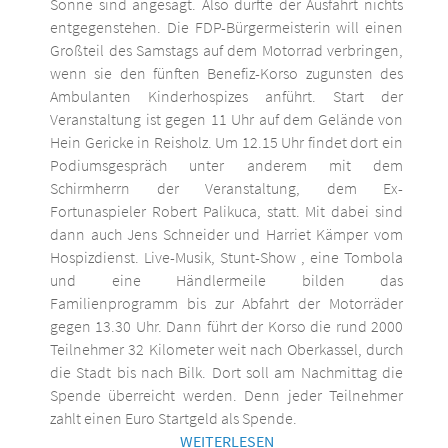
Sonne sind angesagt. Also dürfte der Ausfahrt nichts
entgegenstehen. Die FDP-Bürgermeisterin will einen
Großteil des Samstags auf dem Motorrad verbringen,
wenn sie den fünften Benefiz-Korso zugunsten des
Ambulanten Kinderhospizes anführt. Start der
Veranstaltung ist gegen 11 Uhr auf dem Gelände von
Hein Gericke in Reisholz. Um 12.15 Uhr findet dort ein
Podiumsgespräch unter anderem mit dem
Schirmherrn der Veranstaltung, dem Ex-
Fortunaspieler Robert Palikuca, statt. Mit dabei sind
dann auch Jens Schneider und Harriet Kämper vom
Hospizdienst. Live-Musik, Stunt-Show , eine Tombola
und eine Händlermeile bilden das
Familienprogramm bis zur Abfahrt der Motorräder
gegen 13.30 Uhr. Dann führt der Korso die rund 2000
Teilnehmer 32 Kilometer weit nach Oberkassel, durch
die Stadt bis nach Bilk. Dort soll am Nachmittag die
Spende überreicht werden. Denn jeder Teilnehmer
zahlt einen Euro Startgeld als Spende.
WEITERLESEN