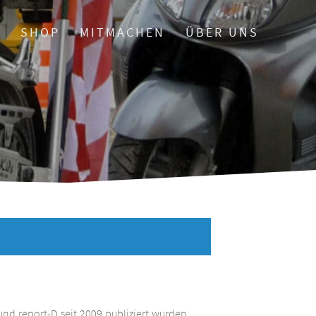
O
SHOP
MITMACHEN
ÜBER UNS
und report-D seit 2009 publiziert wurden.