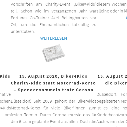
Vorschriften am Charity-Event „Biker4Kids“
diesem Wochen
teil. Schon wie im vergangenen Jahr war
alleine oder in 
Fortunas Co-Trainer Axel Bellinghausen vor
Ort, um die Ehrenamtlichen tatkräftig zu
unterstützen.
WEITERLESEN
4Kids
15. August 2020, Biker4Kids
13. August 
Charity-Ride statt Motorrad-Korso
die Bike
– Spendensammeln trotz Corona
ative
Düsseldorf. F
schen
Düsseldorf. Seit 2009 gehört der Biker4kids
begeisterten Mo
r4Kids
Motorrad-Korso für viele Biker*innen zum
ist es, eine 
it am
festen Termin. Durch Corona musste das für
Kinderhospizarbe
den 6. Juni geplante Event ausfallen. Doch die
Auch wenn der C