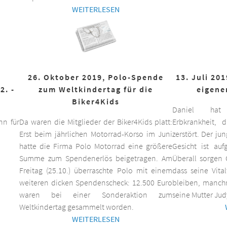
WEITERLESEN
26. Oktober 2019, Polo-Spende
13. Juli 20
2. -
zum Weltkindertag für die
eigene
Biker4Kids
Daniel hat 
n für
Da waren die Mitglieder der Biker4Kids platt:
Erbkrankheit,
Erst beim jährlichen Motorrad-Korso im Juni
zerstört. Der ju
hatte die Firma Polo Motorrad eine größere
Gesicht ist auf
Summe zum Spendenerlös beigetragen. Am
Überall sorgen 
Freitag (25.10.) überraschte Polo mit einem
dass seine Vita
weiteren dicken Spendenscheck: 12.500 Euro
bleiben, manchm
waren bei einer Sonderaktion zum
seine Mutter Jud
Weltkindertag gesammelt worden.
WEITERLESEN