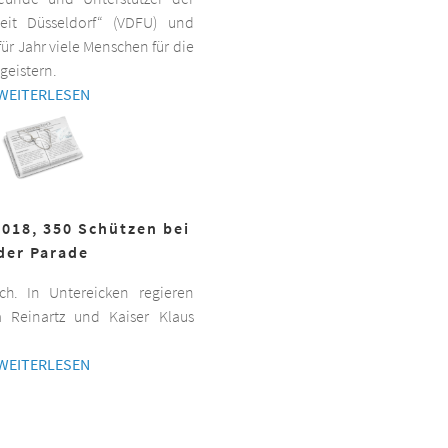
beit Düsseldorf“ (VDFU) und
für Jahr viele Menschen für die
geistern.
WEITERLESEN
2018, 350 Schützen bei
der Parade
h. In Untereicken regieren
a Reinartz und Kaiser Klaus
WEITERLESEN