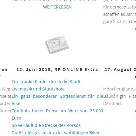
WEITERLESEN
Kinderhospizar
schaffen es Jahr 
gute Sache zu be
hren
12. Juni 2019, RP ONLINE Extra
27. August 
f
Für kranke Kinder durch die Stadt
n Weg,
Livemusik und Stuntshow
Mönchengladbac
nseite
Ein ganz besonderer Gottesdienst für die
Bäukönigin Rit
wurden
Biker
Dernbach.
inder
Tombola bietet Preise im Wert von 25.000
Euro
So verläuft die Strecke des Korsos
Die Erfolgsgeschichte der wohltätigen Biker