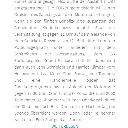
Sonne sind angesagt. Also dürfte der Ausfahrt nichts
entgegenstehen. Die FDP-Bürgermeisterin will einen
Großteil des Samstags auf dem Motorrad verbringen,
wenn sie den fünften Benefiz-Korso zugunsten des
Ambulanten Kinderhospizes anführt. Start der
Veranstaltung ist gegen 11 Uhr auf dem Gelände von
Hein Gericke in Reisholz. Um 12.15 Uhr findet dort ein
Podiumsgespräch unter anderem mit dem
Schirmherrn der Veranstaltung, dem Ex-
Fortunaspieler Robert Palikuca, statt. Mit dabei sind
dann auch Jens Schneider und Harriet Kämper vom
Hospizdienst. Live-Musik, Stunt-Show , eine Tombola
und eine Händlermeile bilden das
Familienprogramm bis zur Abfahrt der Motorräder
gegen 13.30 Uhr. Dann führt der Korso die rund 2000
Teilnehmer 32 Kilometer weit nach Oberkassel, durch
die Stadt bis nach Bilk. Dort soll am Nachmittag die
Spende überreicht werden. Denn jeder Teilnehmer
zahlt einen Euro Startgeld als Spende.
WEITERLESEN