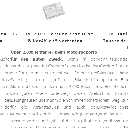
ren
17. Juni 2019, Fortuna erneut bei
16. Juni
on
„Biker4Kids“ vertreten
Tausende 
Über 2.000 Mitfahrer beim Motorradkorso
ucher
für den guten Zweck.
Wenn in der
Wenn tausende
g der
Landeshauptstadt Düsseldorf etwas los ist, ist
Düsseldorf braus
est am
die Fortuna meistens nicht weit. So auch am
Biker4kids ha
erlöse
Samstag beim großen „Biker4Kids“-
eingeladen. Bere
unsten
Motorradkorso, an dem über 2.000 Biker für
die Biker4kids 
 und
den guten Zweck unterwegs waren. Axel
sich am Samsta
d des
Bellinghausen übernahm die Schirmherrschaft
Höher Weg zum
er der
für die Veranstaltung und auch der
Biker4kids eng
VdFU)
Vorstandsvorsitzende Thomas Röttgermann
„ambulan
schaute vorbei und gab auf der Hauptbühne
Jugendhospiz
kurz vor dem Start des Korsos ein Interview.
„Vereins der F