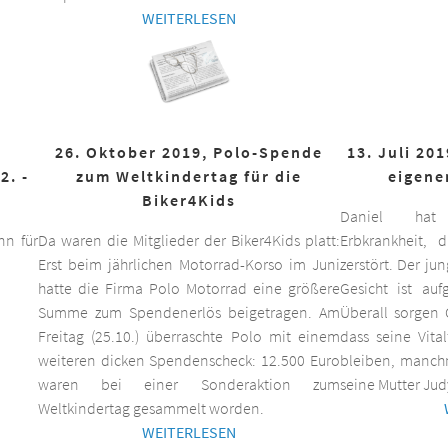
WEITERLESEN
26. Oktober 2019, Polo-Spende
13. Juli 20
2. -
zum Weltkindertag für die
eigene
Biker4Kids
Daniel hat 
n für
Da waren die Mitglieder der Biker4Kids platt:
Erbkrankheit,
Erst beim jährlichen Motorrad-Korso im Juni
zerstört. Der ju
hatte die Firma Polo Motorrad eine größere
Gesicht ist auf
Summe zum Spendenerlös beigetragen. Am
Überall sorgen 
Freitag (25.10.) überraschte Polo mit einem
dass seine Vita
weiteren dicken Spendenscheck: 12.500 Euro
bleiben, manchm
waren bei einer Sonderaktion zum
seine Mutter Jud
Weltkindertag gesammelt worden.
WEITERLESEN