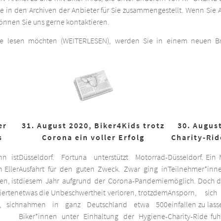
he in den Archiven der Anbieter für Sie zusammengestellt. Wenn Sie A
 können Sie uns gerne kontaktieren.
ge lesen möchten (WEITERLESEN), werden Sie in einem neuen Bro
er
31. August 2020, Biker4Kids trotz
30. August
s
Corona ein voller Erfolg
Charity-Rid
nn ist
Düsseldorf. Fortuna unterstützt Motorrad-
Düsseldorf. Ein
 Eller
Ausfahrt für den guten Zweck. Zwar ging in
Teilnehmer*inne
n, ist
diesem Jahr aufgrund der Corona-Pandemie
möglich. Doch d
ierten
etwas die Unbeschwertheit verloren, trotzdem
Ansporn, sich
 sich
nahmen in ganz Deutschland etwa 500
einfallen zu las
Biker*innen unter Einhaltung der Hygiene-
Charity-Ride fu