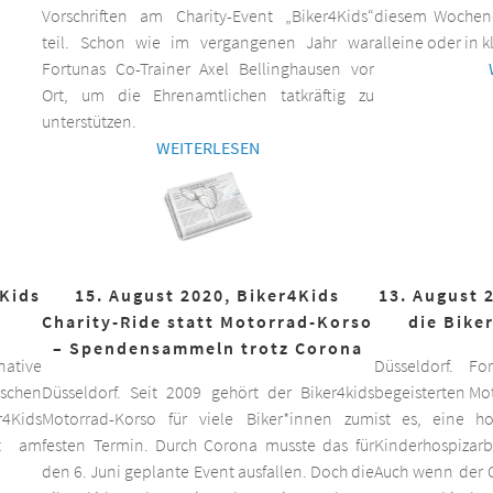
Vorschriften am Charity-Event „Biker4Kids“
diesem Wochen
teil. Schon wie im vergangenen Jahr war
alleine oder in 
Fortunas Co-Trainer Axel Bellinghausen vor
Ort, um die Ehrenamtlichen tatkräftig zu
unterstützen.
WEITERLESEN
4Kids
15. August 2020, Biker4Kids
13. August 
Charity-Ride statt Motorrad-Korso
die Bike
– Spendensammeln trotz Corona
ative
Düsseldorf. F
schen
Düsseldorf. Seit 2009 gehört der Biker4kids
begeisterten Mo
r4Kids
Motorrad-Korso für viele Biker*innen zum
ist es, eine 
it am
festen Termin. Durch Corona musste das für
Kinderhospizarbe
den 6. Juni geplante Event ausfallen. Doch die
Auch wenn der C