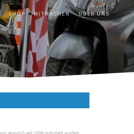
O
SHOP
MITMACHEN
ÜBER UNS
und report-D seit 2009 publiziert wurden.