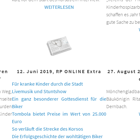
WEITERLESEN
Kinderhospizar
schaffen es Jahr 
gute Sache zu be
hren
12. Juni 2019, RP ONLINE Extra
27. August 
f
Für kranke Kinder durch die Stadt
n Weg,
Livemusik und Stuntshow
Mönchengladbac
nseite
Ein ganz besonderer Gottesdienst für die
Bäukönigin Rit
wurden
Biker
Dernbach.
inder
Tombola bietet Preise im Wert von 25.000
Euro
So verläuft die Strecke des Korsos
Die Erfolgsgeschichte der wohltätigen Biker