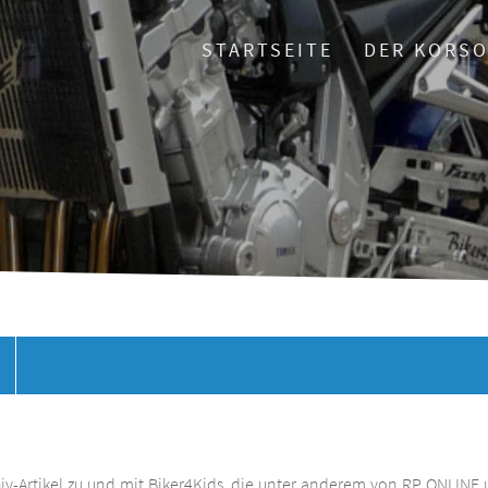
STARTSEITE
DER KORS
chiv-Artikel zu und mit Biker4Kids, die unter anderem von RP ONLINE 