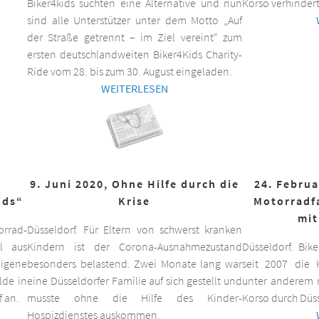
Biker4kids suchten eine Alternative und nun
Korso verhindert
sind alle Unterstützer unter dem Motto „Auf
der Straße getrennt – im Ziel vereint“ zum
ersten deutschlandweiten Biker4Kids Charity-
Ride vom 28. bis zum 30. August eingeladen.
WEITERLESEN
9. Juni 2020, Ohne Hilfe durch die
24. Februa
ids“
Krise
Motorradf
mit
orrad-
Düsseldorf. Für Eltern von schwerst kranken
ll aus
Kindern ist der Corona-Ausnahmezustand
Düsseldorf. Bik
eigene
besonders belastend. Zwei Monate lang war
seit 2007 die K
lde in
eine Düsseldorfer Familie auf sich gestellt und
unter anderem m
f an.
musste ohne die Hilfe des Kinder-
Korso durch Düss
Hospizdienstes auskommen.