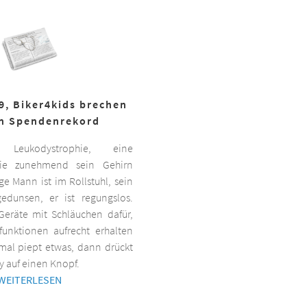
19, Biker4kids brechen
n Spendenrekord
Leukodystrophie, eine
 die zunehmend sein Gehirn
nge Mann ist im Rollstuhl, sein
gedunsen, er ist regungslos.
Geräte mit Schläuchen dafür,
lfunktionen aufrecht erhalten
al piept etwas, dann drückt
y auf einen Knopf.
WEITERLESEN