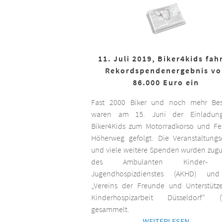
11. Juli 2019, Biker4kids fah
Rekordspendenergebnis v
86.000 Euro ein
Fast 2000 Biker und noch mehr Bes
waren am 15. Juni der Einladun
Biker4Kids zum Motorradkorso und F
Höherweg gefolgt. Die Veranstaltungs
und viele weitere Spenden wurden zug
des Ambulanten Kinder-
Jugendhospizdienstes (AKHD) un
„Vereins der Freunde und Unterstütz
Kinderhospizarbeit Düsseldorf“ (
gesammelt.
WEITERLESEN