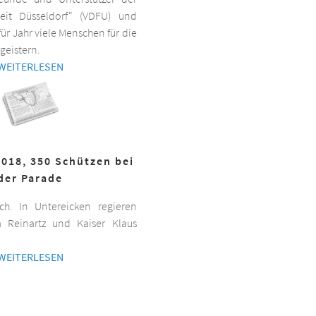
beit Düsseldorf“ (VDFU) und
für Jahr viele Menschen für die
geistern.
WEITERLESEN
2018, 350 Schützen bei
der Parade
h. In Untereicken regieren
a Reinartz und Kaiser Klaus
WEITERLESEN