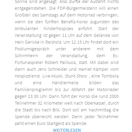
Sonne sind angesagt. Also dürfte der Ausfahrt nichts
entgegenstehen. Die FDP-Bürgermeisterin will einen
Großteil des Samstags auf dem Motorrad verbringen,
wenn sie den fünften Benefiz-Korso zugunsten des
Ambulanten Kinderhospizes anführt. Start der
Veranstaltung ist gegen 11 Uhr auf dem Gelände von
Hein Gericke in Reisholz. Um 12.15 Uhr findet dort ein
Podiumsgespräch unter anderem mit dem
Schirmherrn der Veranstaltung, dem Ex-
Fortunaspieler Robert Palikuca, statt. Mit dabei sind
dann auch Jens Schneider und Harriet Kämper vom
Hospizdienst. Live-Musik, Stunt-Show , eine Tombola
und eine Händlermeile bilden das
Familienprogramm bis zur Abfahrt der Motorräder
gegen 13.30 Uhr. Dann führt der Korso die rund 2000
Teilnehmer 32 Kilometer weit nach Oberkassel, durch
die Stadt bis nach Bilk. Dort soll am Nachmittag die
Spende überreicht werden. Denn jeder Teilnehmer
zahlt einen Euro Startgeld als Spende.
WEITERLESEN