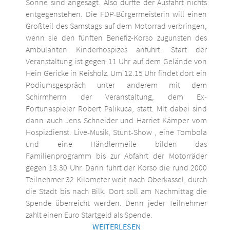
Sonne sind angesagt. Also dürfte der Ausfahrt nichts
entgegenstehen. Die FDP-Bürgermeisterin will einen
Großteil des Samstags auf dem Motorrad verbringen,
wenn sie den fünften Benefiz-Korso zugunsten des
Ambulanten Kinderhospizes anführt. Start der
Veranstaltung ist gegen 11 Uhr auf dem Gelände von
Hein Gericke in Reisholz. Um 12.15 Uhr findet dort ein
Podiumsgespräch unter anderem mit dem
Schirmherrn der Veranstaltung, dem Ex-
Fortunaspieler Robert Palikuca, statt. Mit dabei sind
dann auch Jens Schneider und Harriet Kämper vom
Hospizdienst. Live-Musik, Stunt-Show , eine Tombola
und eine Händlermeile bilden das
Familienprogramm bis zur Abfahrt der Motorräder
gegen 13.30 Uhr. Dann führt der Korso die rund 2000
Teilnehmer 32 Kilometer weit nach Oberkassel, durch
die Stadt bis nach Bilk. Dort soll am Nachmittag die
Spende überreicht werden. Denn jeder Teilnehmer
zahlt einen Euro Startgeld als Spende.
WEITERLESEN