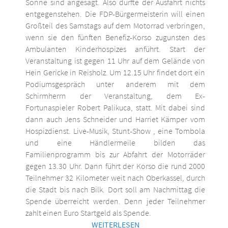
Sonne sind angesagt. Also dürfte der Ausfahrt nichts
entgegenstehen. Die FDP-Bürgermeisterin will einen
Großteil des Samstags auf dem Motorrad verbringen,
wenn sie den fünften Benefiz-Korso zugunsten des
Ambulanten Kinderhospizes anführt. Start der
Veranstaltung ist gegen 11 Uhr auf dem Gelände von
Hein Gericke in Reisholz. Um 12.15 Uhr findet dort ein
Podiumsgespräch unter anderem mit dem
Schirmherrn der Veranstaltung, dem Ex-
Fortunaspieler Robert Palikuca, statt. Mit dabei sind
dann auch Jens Schneider und Harriet Kämper vom
Hospizdienst. Live-Musik, Stunt-Show , eine Tombola
und eine Händlermeile bilden das
Familienprogramm bis zur Abfahrt der Motorräder
gegen 13.30 Uhr. Dann führt der Korso die rund 2000
Teilnehmer 32 Kilometer weit nach Oberkassel, durch
die Stadt bis nach Bilk. Dort soll am Nachmittag die
Spende überreicht werden. Denn jeder Teilnehmer
zahlt einen Euro Startgeld als Spende.
WEITERLESEN