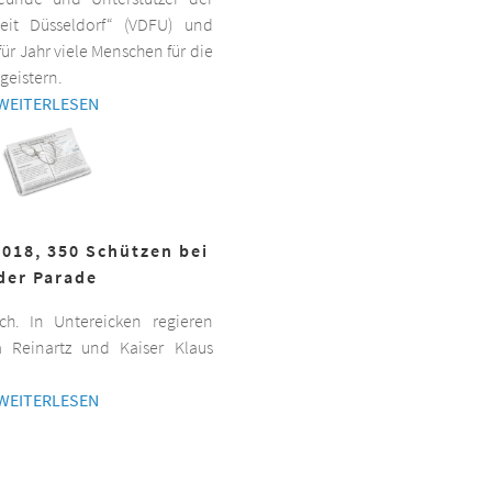
beit Düsseldorf“ (VDFU) und
für Jahr viele Menschen für die
geistern.
WEITERLESEN
2018, 350 Schützen bei
der Parade
h. In Untereicken regieren
a Reinartz und Kaiser Klaus
WEITERLESEN