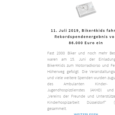
11. Juli 2019, Biker4kids fah
Rekordspendenergebnis v
86.000 Euro ein
Fast 2000 Biker und noch mehr Bes
waren am 15. Juni der Einladun
Biker4Kids zum Motorradkorso und F
Höherweg gefolgt. Die Veranstaltungs
und viele weitere Spenden wurden zug
des Ambulanten Kinder-
Jugendhospizdienstes (AKHD) un
„Vereins der Freunde und Unterstütz
Kinderhospizarbeit Düsseldorf“ (
gesammelt.
WEITERLESEN