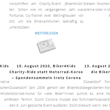
Vorschriften am Charity-Event „Biker4Kids“
diesem Wochen
teil. Schon wie im vergangenen Jahr war
alleine oder in 
Fortunas Co-Trainer Axel Bellinghausen vor
Ort, um die Ehrenamtlichen tatkräftig zu
unterstützen.
WEITERLESEN
4Kids
15. August 2020, Biker4Kids
13. August 
Charity-Ride statt Motorrad-Korso
die Bike
– Spendensammeln trotz Corona
ative
Düsseldorf. F
schen
Düsseldorf. Seit 2009 gehört der Biker4kids
begeisterten Mo
r4Kids
Motorrad-Korso für viele Biker*innen zum
ist es, eine 
it am
festen Termin. Durch Corona musste das für
Kinderhospizarbe
den 6. Juni geplante Event ausfallen. Doch die
Auch wenn der C