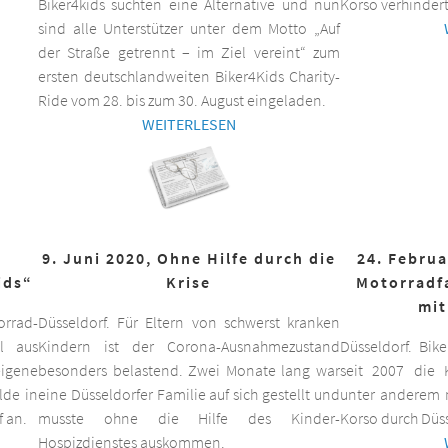
Biker4kids suchten eine Alternative und nun
Korso verhindert
sind alle Unterstützer unter dem Motto „Auf
der Straße getrennt – im Ziel vereint“ zum
ersten deutschlandweiten Biker4Kids Charity-
Ride vom 28. bis zum 30. August eingeladen.
WEITERLESEN
9. Juni 2020, Ohne Hilfe durch die
24. Februa
ids“
Krise
Motorradf
mit
orrad-
Düsseldorf. Für Eltern von schwerst kranken
ll aus
Kindern ist der Corona-Ausnahmezustand
Düsseldorf. Bik
eigene
besonders belastend. Zwei Monate lang war
seit 2007 die K
lde in
eine Düsseldorfer Familie auf sich gestellt und
unter anderem m
f an.
musste ohne die Hilfe des Kinder-
Korso durch Düss
Hospizdienstes auskommen.