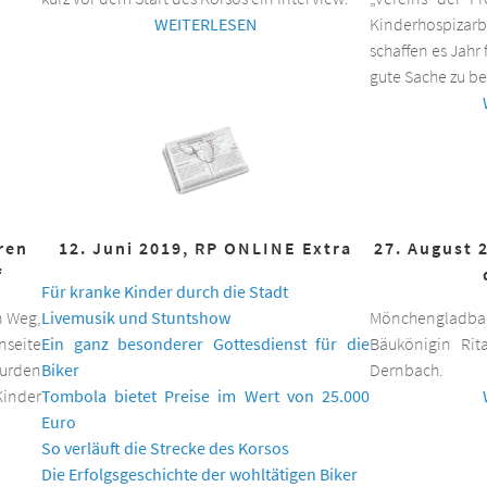
WEITERLESEN
Kinderhospizar
schaffen es Jahr 
gute Sache zu be
hren
12. Juni 2019, RP ONLINE Extra
27. August 
f
Für kranke Kinder durch die Stadt
n Weg,
Livemusik und Stuntshow
Mönchengladbac
nseite
Ein ganz besonderer Gottesdienst für die
Bäukönigin Rit
wurden
Biker
Dernbach.
inder
Tombola bietet Preise im Wert von 25.000
Euro
So verläuft die Strecke des Korsos
Die Erfolgsgeschichte der wohltätigen Biker