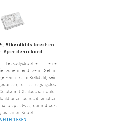
19, Biker4kids brechen
n Spendenrekord
Leukodystrophie, eine
 die zunehmend sein Gehirn
nge Mann ist im Rollstuhl, sein
gedunsen, er ist regungslos.
Geräte mit Schläuchen dafür,
lfunktionen aufrecht erhalten
al piept etwas, dann drückt
y auf einen Knopf.
WEITERLESEN