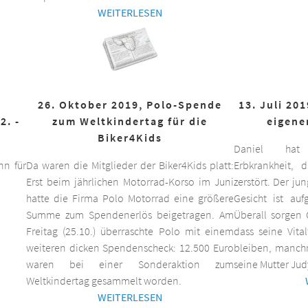
WEITERLESEN
26. Oktober 2019, Polo-Spende
13. Juli 20
2. -
zum Weltkindertag für die
eigene
Biker4Kids
Daniel hat 
n für
Da waren die Mitglieder der Biker4Kids platt:
Erbkrankheit,
Erst beim jährlichen Motorrad-Korso im Juni
zerstört. Der ju
hatte die Firma Polo Motorrad eine größere
Gesicht ist auf
Summe zum Spendenerlös beigetragen. Am
Überall sorgen 
Freitag (25.10.) überraschte Polo mit einem
dass seine Vita
weiteren dicken Spendenscheck: 12.500 Euro
bleiben, manchm
waren bei einer Sonderaktion zum
seine Mutter Jud
Weltkindertag gesammelt worden.
WEITERLESEN