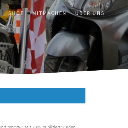
O
SHOP
MITMACHEN
ÜBER UNS
und report-D seit 2009 publiziert wurden.