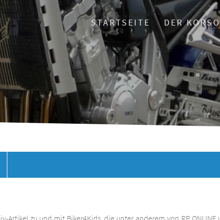
STARTSEITE
DER KORS
chiv-Artikel zu und mit Biker4Kids, die unter anderem von RP ONLINE 