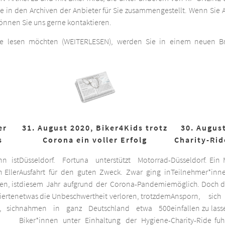
he in den Archiven der Anbieter für Sie zusammengestellt. Wenn Sie A
 können Sie uns gerne kontaktieren.
ge lesen möchten (WEITERLESEN), werden Sie in einem neuen Bro
er
31. August 2020, Biker4Kids trotz
30. August
s
Corona ein voller Erfolg
Charity-Rid
nn ist
Düsseldorf. Fortuna unterstützt Motorrad-
Düsseldorf. Ein
 Eller
Ausfahrt für den guten Zweck. Zwar ging in
Teilnehmer*inne
n, ist
diesem Jahr aufgrund der Corona-Pandemie
möglich. Doch d
ierten
etwas die Unbeschwertheit verloren, trotzdem
Ansporn, sich
 sich
nahmen in ganz Deutschland etwa 500
einfallen zu las
Biker*innen unter Einhaltung der Hygiene-
Charity-Ride fu