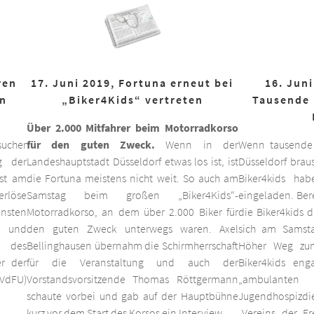
ren
17. Juni 2019, Fortuna erneut bei
16. Juni
on
„Biker4Kids“ vertreten
Tausende 
Über 2.000 Mitfahrer beim Motorradkorso
ucher
für den guten Zweck.
Wenn in der
Wenn tausende
g der
Landeshauptstadt Düsseldorf etwas los ist, ist
Düsseldorf braus
est am
die Fortuna meistens nicht weit. So auch am
Biker4kids ha
erlöse
Samstag beim großen „Biker4Kids“-
eingeladen. Bere
unsten
Motorradkorso, an dem über 2.000 Biker für
die Biker4kids 
 und
den guten Zweck unterwegs waren. Axel
sich am Samsta
d des
Bellinghausen übernahm die Schirmherrschaft
Höher Weg zum
er der
für die Veranstaltung und auch der
Biker4kids eng
VdFU)
Vorstandsvorsitzende Thomas Röttgermann
„ambulan
schaute vorbei und gab auf der Hauptbühne
Jugendhospiz
kurz vor dem Start des Korsos ein Interview.
„Vereins der F