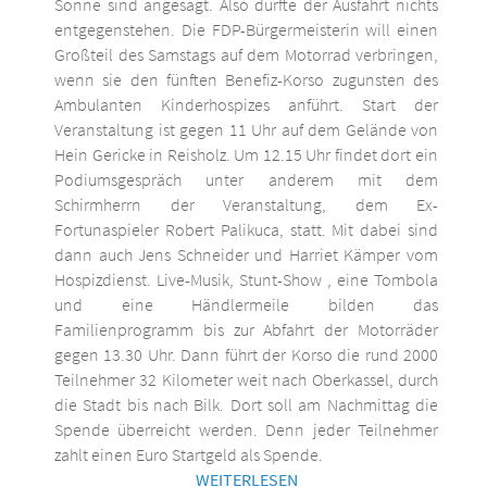
Sonne sind angesagt. Also dürfte der Ausfahrt nichts
entgegenstehen. Die FDP-Bürgermeisterin will einen
Großteil des Samstags auf dem Motorrad verbringen,
wenn sie den fünften Benefiz-Korso zugunsten des
Ambulanten Kinderhospizes anführt. Start der
Veranstaltung ist gegen 11 Uhr auf dem Gelände von
Hein Gericke in Reisholz. Um 12.15 Uhr findet dort ein
Podiumsgespräch unter anderem mit dem
Schirmherrn der Veranstaltung, dem Ex-
Fortunaspieler Robert Palikuca, statt. Mit dabei sind
dann auch Jens Schneider und Harriet Kämper vom
Hospizdienst. Live-Musik, Stunt-Show , eine Tombola
und eine Händlermeile bilden das
Familienprogramm bis zur Abfahrt der Motorräder
gegen 13.30 Uhr. Dann führt der Korso die rund 2000
Teilnehmer 32 Kilometer weit nach Oberkassel, durch
die Stadt bis nach Bilk. Dort soll am Nachmittag die
Spende überreicht werden. Denn jeder Teilnehmer
zahlt einen Euro Startgeld als Spende.
WEITERLESEN