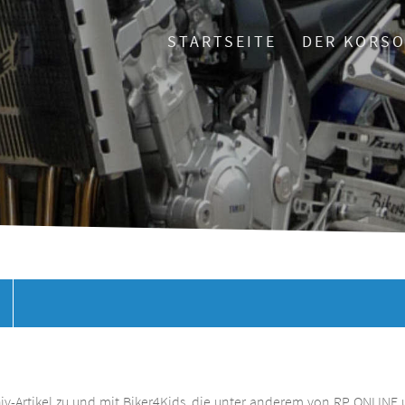
STARTSEITE
DER KORS
chiv-Artikel zu und mit Biker4Kids, die unter anderem von RP ONLINE 