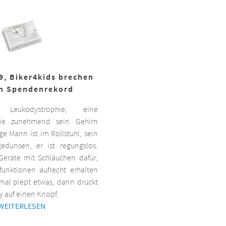
19, Biker4kids brechen
n Spendenrekord
Leukodystrophie, eine
 die zunehmend sein Gehirn
nge Mann ist im Rollstuhl, sein
gedunsen, er ist regungslos.
Geräte mit Schläuchen dafür,
lfunktionen aufrecht erhalten
al piept etwas, dann drückt
y auf einen Knopf.
WEITERLESEN