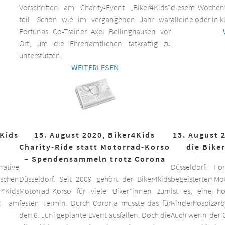
Vorschriften am Charity-Event „Biker4Kids“
diesem Wochen
teil. Schon wie im vergangenen Jahr war
alleine oder in 
Fortunas Co-Trainer Axel Bellinghausen vor
Ort, um die Ehrenamtlichen tatkräftig zu
unterstützen.
WEITERLESEN
4Kids
15. August 2020, Biker4Kids
13. August 
Charity-Ride statt Motorrad-Korso
die Bike
– Spendensammeln trotz Corona
ative
Düsseldorf. F
schen
Düsseldorf. Seit 2009 gehört der Biker4kids
begeisterten Mo
r4Kids
Motorrad-Korso für viele Biker*innen zum
ist es, eine 
it am
festen Termin. Durch Corona musste das für
Kinderhospizarbe
den 6. Juni geplante Event ausfallen. Doch die
Auch wenn der C