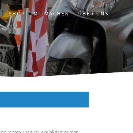
O
SHOP
MITMACHEN
ÜBER UNS
und report-D seit 2009 publiziert wurden.