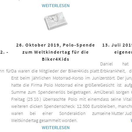
WEITERLESEN
26. Oktober 2019, Polo-Spende
13. Juli 20
2. -
zum Weltkindertag für die
eigene
Biker4Kids
Daniel hat 
n für
Da waren die Mitglieder der Biker4Kids platt:
Erbkrankheit,
Erst beim jährlichen Motorrad-Korso im Juni
zerstört. Der ju
hatte die Firma Polo Motorrad eine größere
Gesicht ist auf
Summe zum Spendenerlös beigetragen. Am
Überall sorgen 
Freitag (25.10.) überraschte Polo mit einem
dass seine Vita
weiteren dicken Spendenscheck: 12.500 Euro
bleiben, manchm
waren bei einer Sonderaktion zum
seine Mutter Jud
Weltkindertag gesammelt worden.
WEITERLESEN