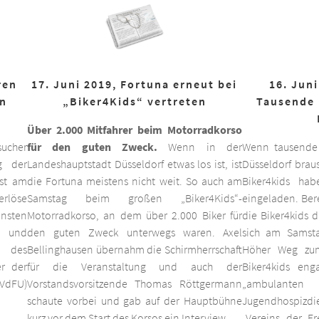
ren
17. Juni 2019, Fortuna erneut bei
16. Juni
on
„Biker4Kids“ vertreten
Tausende 
Über 2.000 Mitfahrer beim Motorradkorso
ucher
für den guten Zweck.
Wenn in der
Wenn tausende
g der
Landeshauptstadt Düsseldorf etwas los ist, ist
Düsseldorf braus
est am
die Fortuna meistens nicht weit. So auch am
Biker4kids ha
erlöse
Samstag beim großen „Biker4Kids“-
eingeladen. Bere
unsten
Motorradkorso, an dem über 2.000 Biker für
die Biker4kids 
 und
den guten Zweck unterwegs waren. Axel
sich am Samsta
d des
Bellinghausen übernahm die Schirmherrschaft
Höher Weg zum
er der
für die Veranstaltung und auch der
Biker4kids eng
VdFU)
Vorstandsvorsitzende Thomas Röttgermann
„ambulan
schaute vorbei und gab auf der Hauptbühne
Jugendhospiz
kurz vor dem Start des Korsos ein Interview.
„Vereins der F