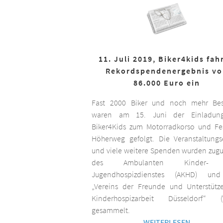
11. Juli 2019, Biker4kids fah
Rekordspendenergebnis v
86.000 Euro ein
Fast 2000 Biker und noch mehr Bes
waren am 15. Juni der Einladun
Biker4Kids zum Motorradkorso und F
Höherweg gefolgt. Die Veranstaltungs
und viele weitere Spenden wurden zug
des Ambulanten Kinder-
Jugendhospizdienstes (AKHD) un
„Vereins der Freunde und Unterstütz
Kinderhospizarbeit Düsseldorf“ (
gesammelt.
WEITERLESEN