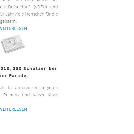
beit Düsseldorf“ (VDFU) und
für Jahr viele Menschen für die
geistern.
WEITERLESEN
2018, 350 Schützen bei
der Parade
h. In Untereicken regieren
a Reinartz und Kaiser Klaus
WEITERLESEN