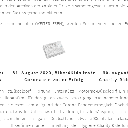
he in den Archiven der Anbieter für Sie zusammengestellt. Wenn Sie A
 können Sie uns gerne kontaktieren.
ge lesen möchten (WEITERLESEN), werden Sie in einem neuen Bro
er
31. August 2020, Biker4Kids trotz
30. August
s
Corona ein voller Erfolg
Charity-Rid
nn ist
Düsseldorf. Fortuna unterstützt Motorrad-
Düsseldorf. Ein
 Eller
Ausfahrt für den guten Zweck. Zwar ging in
Teilnehmer*inne
n, ist
diesem Jahr aufgrund der Corona-Pandemie
möglich. Doch d
ierten
etwas die Unbeschwertheit verloren, trotzdem
Ansporn, sich
 sich
nahmen in ganz Deutschland etwa 500
einfallen zu las
Biker*innen unter Einhaltung der Hygiene-
Charity-Ride fu