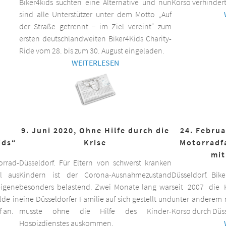
Biker4kids suchten eine Alternative und nun
Korso verhindert
sind alle Unterstützer unter dem Motto „Auf
der Straße getrennt – im Ziel vereint“ zum
ersten deutschlandweiten Biker4Kids Charity-
Ride vom 28. bis zum 30. August eingeladen.
WEITERLESEN
9. Juni 2020, Ohne Hilfe durch die
24. Februa
ids“
Krise
Motorradf
mit
orrad-
Düsseldorf. Für Eltern von schwerst kranken
ll aus
Kindern ist der Corona-Ausnahmezustand
Düsseldorf. Bik
eigene
besonders belastend. Zwei Monate lang war
seit 2007 die K
lde in
eine Düsseldorfer Familie auf sich gestellt und
unter anderem m
f an.
musste ohne die Hilfe des Kinder-
Korso durch Düss
Hospizdienstes auskommen.