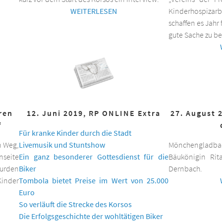
WEITERLESEN
Kinderhospizar
schaffen es Jahr 
gute Sache zu be
hren
12. Juni 2019, RP ONLINE Extra
27. August 
f
Für kranke Kinder durch die Stadt
n Weg,
Livemusik und Stuntshow
Mönchengladbac
nseite
Ein ganz besonderer Gottesdienst für die
Bäukönigin Rit
wurden
Biker
Dernbach.
inder
Tombola bietet Preise im Wert von 25.000
Euro
So verläuft die Strecke des Korsos
Die Erfolgsgeschichte der wohltätigen Biker