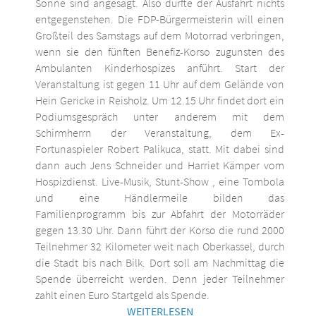
Sonne sind angesagt. Also dürfte der Ausfahrt nichts
entgegenstehen. Die FDP-Bürgermeisterin will einen
Großteil des Samstags auf dem Motorrad verbringen,
wenn sie den fünften Benefiz-Korso zugunsten des
Ambulanten Kinderhospizes anführt. Start der
Veranstaltung ist gegen 11 Uhr auf dem Gelände von
Hein Gericke in Reisholz. Um 12.15 Uhr findet dort ein
Podiumsgespräch unter anderem mit dem
Schirmherrn der Veranstaltung, dem Ex-
Fortunaspieler Robert Palikuca, statt. Mit dabei sind
dann auch Jens Schneider und Harriet Kämper vom
Hospizdienst. Live-Musik, Stunt-Show , eine Tombola
und eine Händlermeile bilden das
Familienprogramm bis zur Abfahrt der Motorräder
gegen 13.30 Uhr. Dann führt der Korso die rund 2000
Teilnehmer 32 Kilometer weit nach Oberkassel, durch
die Stadt bis nach Bilk. Dort soll am Nachmittag die
Spende überreicht werden. Denn jeder Teilnehmer
zahlt einen Euro Startgeld als Spende.
WEITERLESEN