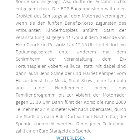
Sonne sind angesagt. Also dürfte der Ausfahrt nichts
entgegenstehen. Die FDP-Bürgermeisterin will einen
Großteil des Samstags auf dem Motorrad verbringen,
wenn sie den fünften Benefiz-Korso zugunsten des
Ambulanten Kinderhospizes anführt. Start der
Veranstaltung ist gegen 11 Uhr auf dem Gelände von
Hein Gericke in Reisholz. Um 12.15 Uhr findet dort ein
Podiumsgespräch unter anderem mit dem
Schirmherrn der Veranstaltung, dem Ex-
Fortunaspieler Robert Palikuca, statt. Mit dabei sind
dann auch Jens Schneider und Harriet Kämper vom
Hospizdienst. Live-Musik, Stunt-Show , eine Tombola
und eine Händlermeile bilden das
Familienprogramm bis zur Abfahrt der Motorräder
gegen 13.30 Uhr. Dann führt der Korso die rund 2000
Teilnehmer 32 Kilometer weit nach Oberkassel, durch
die Stadt bis nach Bilk. Dort soll am Nachmittag die
Spende überreicht werden. Denn jeder Teilnehmer
zahlt einen Euro Startgeld als Spende.
WEITERLESEN