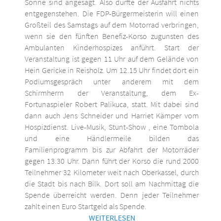
Sonne sind angesagt. Also dürfte der Ausfahrt nichts
entgegenstehen. Die FDP-Bürgermeisterin will einen
Großteil des Samstags auf dem Motorrad verbringen,
wenn sie den fünften Benefiz-Korso zugunsten des
Ambulanten Kinderhospizes anführt. Start der
Veranstaltung ist gegen 11 Uhr auf dem Gelände von
Hein Gericke in Reisholz. Um 12.15 Uhr findet dort ein
Podiumsgespräch unter anderem mit dem
Schirmherrn der Veranstaltung, dem Ex-
Fortunaspieler Robert Palikuca, statt. Mit dabei sind
dann auch Jens Schneider und Harriet Kämper vom
Hospizdienst. Live-Musik, Stunt-Show , eine Tombola
und eine Händlermeile bilden das
Familienprogramm bis zur Abfahrt der Motorräder
gegen 13.30 Uhr. Dann führt der Korso die rund 2000
Teilnehmer 32 Kilometer weit nach Oberkassel, durch
die Stadt bis nach Bilk. Dort soll am Nachmittag die
Spende überreicht werden. Denn jeder Teilnehmer
zahlt einen Euro Startgeld als Spende.
WEITERLESEN