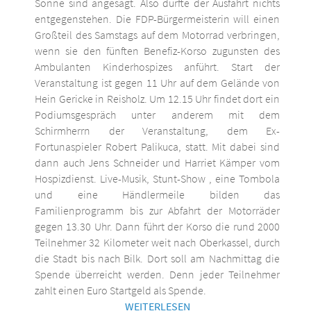
Sonne sind angesagt. Also dürfte der Ausfahrt nichts
entgegenstehen. Die FDP-Bürgermeisterin will einen
Großteil des Samstags auf dem Motorrad verbringen,
wenn sie den fünften Benefiz-Korso zugunsten des
Ambulanten Kinderhospizes anführt. Start der
Veranstaltung ist gegen 11 Uhr auf dem Gelände von
Hein Gericke in Reisholz. Um 12.15 Uhr findet dort ein
Podiumsgespräch unter anderem mit dem
Schirmherrn der Veranstaltung, dem Ex-
Fortunaspieler Robert Palikuca, statt. Mit dabei sind
dann auch Jens Schneider und Harriet Kämper vom
Hospizdienst. Live-Musik, Stunt-Show , eine Tombola
und eine Händlermeile bilden das
Familienprogramm bis zur Abfahrt der Motorräder
gegen 13.30 Uhr. Dann führt der Korso die rund 2000
Teilnehmer 32 Kilometer weit nach Oberkassel, durch
die Stadt bis nach Bilk. Dort soll am Nachmittag die
Spende überreicht werden. Denn jeder Teilnehmer
zahlt einen Euro Startgeld als Spende.
WEITERLESEN