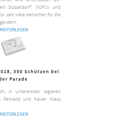
beit Düsseldorf“ (VDFU) und
für Jahr viele Menschen für die
geistern.
WEITERLESEN
2018, 350 Schützen bei
der Parade
h. In Untereicken regieren
a Reinartz und Kaiser Klaus
WEITERLESEN