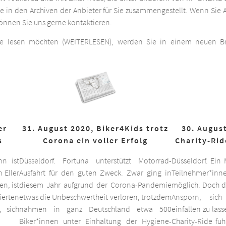
he in den Archiven der Anbieter für Sie zusammengestellt. Wenn Sie A
 können Sie uns gerne kontaktieren.
ge lesen möchten (WEITERLESEN), werden Sie in einem neuen Bro
er
31. August 2020, Biker4Kids trotz
30. August
s
Corona ein voller Erfolg
Charity-Rid
nn ist
Düsseldorf. Fortuna unterstützt Motorrad-
Düsseldorf. Ein
 Eller
Ausfahrt für den guten Zweck. Zwar ging in
Teilnehmer*inne
n, ist
diesem Jahr aufgrund der Corona-Pandemie
möglich. Doch d
ierten
etwas die Unbeschwertheit verloren, trotzdem
Ansporn, sich
 sich
nahmen in ganz Deutschland etwa 500
einfallen zu las
Biker*innen unter Einhaltung der Hygiene-
Charity-Ride fu