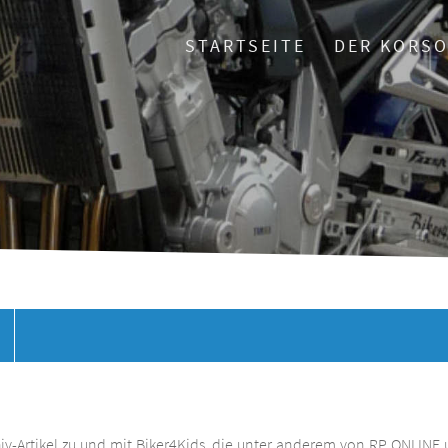
STARTSEITE
DER KORS
chiv-Artikel zu und mit Biker4Kids, die unter anderem von RP ONLINE 