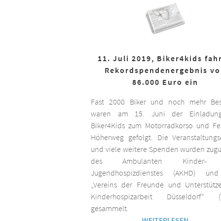
11. Juli 2019, Biker4kids fah
Rekordspendenergebnis v
86.000 Euro ein
Fast 2000 Biker und noch mehr Bes
waren am 15. Juni der Einladun
Biker4Kids zum Motorradkorso und F
Höherweg gefolgt. Die Veranstaltungs
und viele weitere Spenden wurden zug
des Ambulanten Kinder-
Jugendhospizdienstes (AKHD) un
„Vereins der Freunde und Unterstütz
Kinderhospizarbeit Düsseldorf“ (
gesammelt.
WEITERLESEN