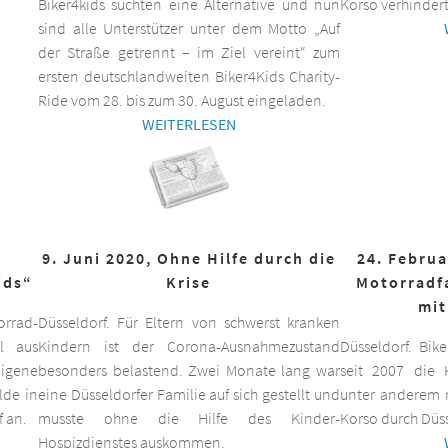
Biker4kids suchten eine Alternative und nun
Korso verhindert
sind alle Unterstützer unter dem Motto „Auf
der Straße getrennt – im Ziel vereint“ zum
ersten deutschlandweiten Biker4Kids Charity-
Ride vom 28. bis zum 30. August eingeladen.
WEITERLESEN
9. Juni 2020, Ohne Hilfe durch die
24. Februa
ids“
Krise
Motorradf
mit
orrad-
Düsseldorf. Für Eltern von schwerst kranken
ll aus
Kindern ist der Corona-Ausnahmezustand
Düsseldorf. Bik
eigene
besonders belastend. Zwei Monate lang war
seit 2007 die K
lde in
eine Düsseldorfer Familie auf sich gestellt und
unter anderem m
f an.
musste ohne die Hilfe des Kinder-
Korso durch Düss
Hospizdienstes auskommen.