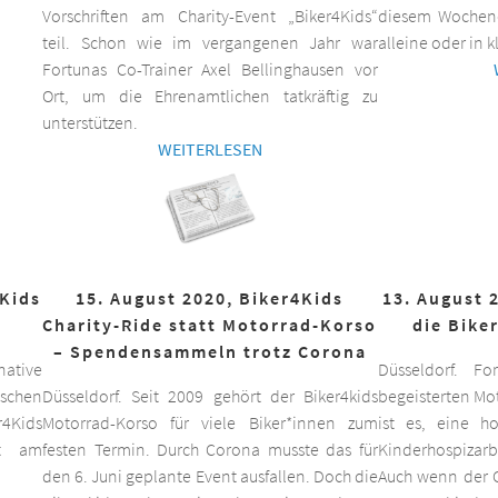
Vorschriften am Charity-Event „Biker4Kids“
diesem Wochen
teil. Schon wie im vergangenen Jahr war
alleine oder in 
Fortunas Co-Trainer Axel Bellinghausen vor
Ort, um die Ehrenamtlichen tatkräftig zu
unterstützen.
WEITERLESEN
4Kids
15. August 2020, Biker4Kids
13. August 
Charity-Ride statt Motorrad-Korso
die Bike
– Spendensammeln trotz Corona
ative
Düsseldorf. F
schen
Düsseldorf. Seit 2009 gehört der Biker4kids
begeisterten Mo
r4Kids
Motorrad-Korso für viele Biker*innen zum
ist es, eine 
it am
festen Termin. Durch Corona musste das für
Kinderhospizarbe
den 6. Juni geplante Event ausfallen. Doch die
Auch wenn der C