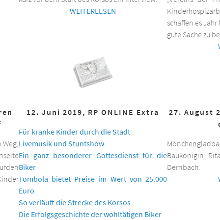
WEITERLESEN
Kinderhospizar
schaffen es Jahr 
gute Sache zu be
hren
12. Juni 2019, RP ONLINE Extra
27. August 
f
Für kranke Kinder durch die Stadt
n Weg,
Livemusik und Stuntshow
Mönchengladbac
nseite
Ein ganz besonderer Gottesdienst für die
Bäukönigin Rit
wurden
Biker
Dernbach.
inder
Tombola bietet Preise im Wert von 25.000
Euro
So verläuft die Strecke des Korsos
Die Erfolgsgeschichte der wohltätigen Biker