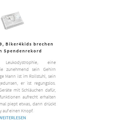
19, Biker4kids brechen
n Spendenrekord
Leukodystrophie, eine
 die zunehmend sein Gehirn
nge Mann ist im Rollstuhl, sein
gedunsen, er ist regungslos.
Geräte mit Schläuchen dafür,
lfunktionen aufrecht erhalten
al piept etwas, dann drückt
y auf einen Knopf.
WEITERLESEN