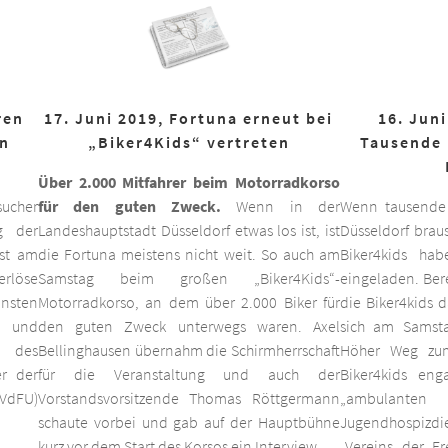
ren
17. Juni 2019, Fortuna erneut bei
16. Juni
on
„Biker4Kids“ vertreten
Tausende 
Über 2.000 Mitfahrer beim Motorradkorso
ucher
für den guten Zweck.
Wenn in der
Wenn tausende
g der
Landeshauptstadt Düsseldorf etwas los ist, ist
Düsseldorf braus
est am
die Fortuna meistens nicht weit. So auch am
Biker4kids ha
erlöse
Samstag beim großen „Biker4Kids“-
eingeladen. Bere
unsten
Motorradkorso, an dem über 2.000 Biker für
die Biker4kids 
 und
den guten Zweck unterwegs waren. Axel
sich am Samsta
d des
Bellinghausen übernahm die Schirmherrschaft
Höher Weg zum
er der
für die Veranstaltung und auch der
Biker4kids eng
VdFU)
Vorstandsvorsitzende Thomas Röttgermann
„ambulan
schaute vorbei und gab auf der Hauptbühne
Jugendhospiz
kurz vor dem Start des Korsos ein Interview.
„Vereins der F