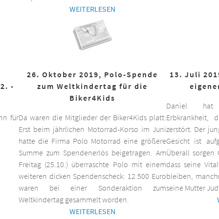
WEITERLESEN
26. Oktober 2019, Polo-Spende
13. Juli 20
2. -
zum Weltkindertag für die
eigene
Biker4Kids
Daniel hat 
n für
Da waren die Mitglieder der Biker4Kids platt:
Erbkrankheit,
Erst beim jährlichen Motorrad-Korso im Juni
zerstört. Der ju
hatte die Firma Polo Motorrad eine größere
Gesicht ist auf
Summe zum Spendenerlös beigetragen. Am
Überall sorgen 
Freitag (25.10.) überraschte Polo mit einem
dass seine Vita
weiteren dicken Spendenscheck: 12.500 Euro
bleiben, manchm
waren bei einer Sonderaktion zum
seine Mutter Jud
Weltkindertag gesammelt worden.
WEITERLESEN