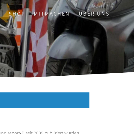
O
SHOP
MITMACHEN
ÜBER UNS
und report-D seit 2009 publiziert wurden.