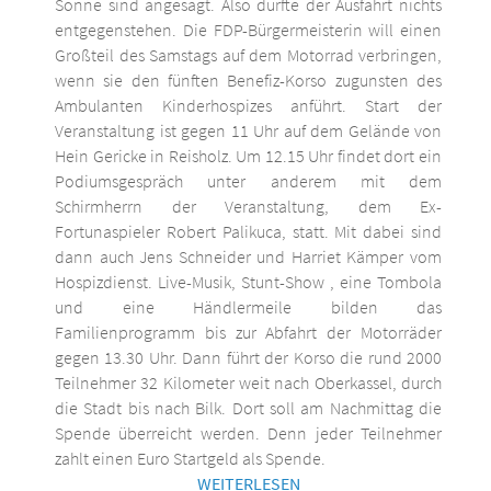
Sonne sind angesagt. Also dürfte der Ausfahrt nichts
entgegenstehen. Die FDP-Bürgermeisterin will einen
Großteil des Samstags auf dem Motorrad verbringen,
wenn sie den fünften Benefiz-Korso zugunsten des
Ambulanten Kinderhospizes anführt. Start der
Veranstaltung ist gegen 11 Uhr auf dem Gelände von
Hein Gericke in Reisholz. Um 12.15 Uhr findet dort ein
Podiumsgespräch unter anderem mit dem
Schirmherrn der Veranstaltung, dem Ex-
Fortunaspieler Robert Palikuca, statt. Mit dabei sind
dann auch Jens Schneider und Harriet Kämper vom
Hospizdienst. Live-Musik, Stunt-Show , eine Tombola
und eine Händlermeile bilden das
Familienprogramm bis zur Abfahrt der Motorräder
gegen 13.30 Uhr. Dann führt der Korso die rund 2000
Teilnehmer 32 Kilometer weit nach Oberkassel, durch
die Stadt bis nach Bilk. Dort soll am Nachmittag die
Spende überreicht werden. Denn jeder Teilnehmer
zahlt einen Euro Startgeld als Spende.
WEITERLESEN