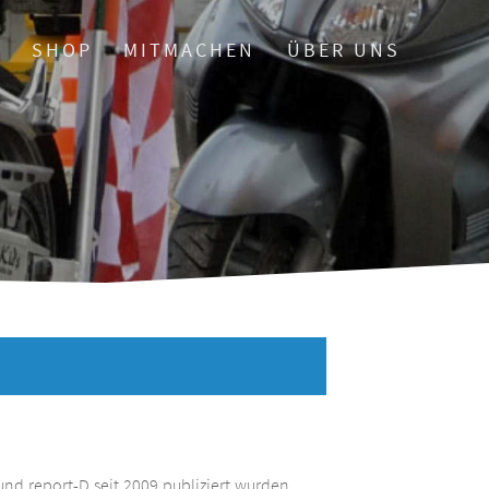
O
SHOP
MITMACHEN
ÜBER UNS
und report-D seit 2009 publiziert wurden.