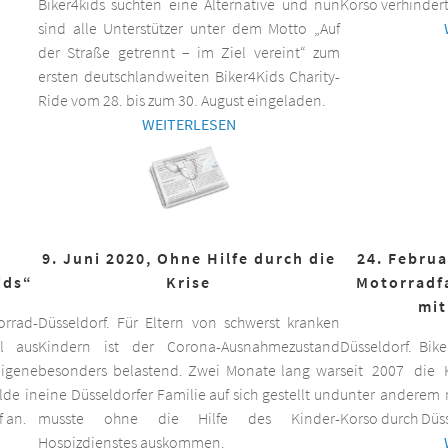
Biker4kids suchten eine Alternative und nun
Korso verhindert
sind alle Unterstützer unter dem Motto „Auf
der Straße getrennt – im Ziel vereint“ zum
ersten deutschlandweiten Biker4Kids Charity-
Ride vom 28. bis zum 30. August eingeladen.
WEITERLESEN
9. Juni 2020, Ohne Hilfe durch die
24. Februa
ids“
Krise
Motorradf
mit
orrad-
Düsseldorf. Für Eltern von schwerst kranken
ll aus
Kindern ist der Corona-Ausnahmezustand
Düsseldorf. Bik
eigene
besonders belastend. Zwei Monate lang war
seit 2007 die K
lde in
eine Düsseldorfer Familie auf sich gestellt und
unter anderem m
f an.
musste ohne die Hilfe des Kinder-
Korso durch Düss
Hospizdienstes auskommen.