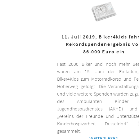
11. Juli 2019, Biker4kids fah
Rekordspendenergebnis v
86.000 Euro ein
Fast 2000 Biker und noch mehr Bes
waren am 15. Juni der Einladun
Biker4Kids zum Motorradkorso und F
Höherweg gefolgt. Die Veranstaltungs
und viele weitere Spenden wurden zug
des Ambulanten Kinder-
Jugendhospizdienstes (AKHD) un
„Vereins der Freunde und Unterstütz
Kinderhospizarbeit Düsseldorf“ (
gesammelt.
WEITERLESEN