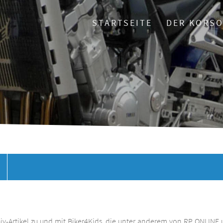
STARTSEITE
DER KORS
chiv-Artikel zu und mit Biker4Kids, die unter anderem von RP ONLINE 