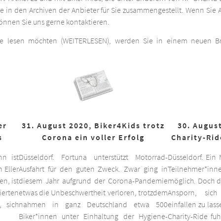
he in den Archiven der Anbieter für Sie zusammengestellt. Wenn Sie A
 können Sie uns gerne kontaktieren.
ge lesen möchten (WEITERLESEN), werden Sie in einem neuen Bro
er
31. August 2020, Biker4Kids trotz
30. August
s
Corona ein voller Erfolg
Charity-Rid
nn ist
Düsseldorf. Fortuna unterstützt Motorrad-
Düsseldorf. Ein
 Eller
Ausfahrt für den guten Zweck. Zwar ging in
Teilnehmer*inne
n, ist
diesem Jahr aufgrund der Corona-Pandemie
möglich. Doch d
ierten
etwas die Unbeschwertheit verloren, trotzdem
Ansporn, sich
 sich
nahmen in ganz Deutschland etwa 500
einfallen zu las
Biker*innen unter Einhaltung der Hygiene-
Charity-Ride fu