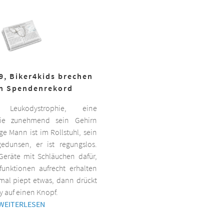
19, Biker4kids brechen
n Spendenrekord
Leukodystrophie, eine
 die zunehmend sein Gehirn
nge Mann ist im Rollstuhl, sein
gedunsen, er ist regungslos.
Geräte mit Schläuchen dafür,
lfunktionen aufrecht erhalten
al piept etwas, dann drückt
y auf einen Knopf.
WEITERLESEN