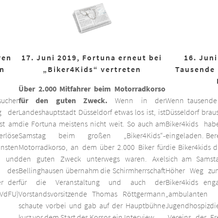
ren
17. Juni 2019, Fortuna erneut bei
16. Juni
on
„Biker4Kids“ vertreten
Tausende 
Über 2.000 Mitfahrer beim Motorradkorso
ucher
für den guten Zweck.
Wenn in der
Wenn tausende
g der
Landeshauptstadt Düsseldorf etwas los ist, ist
Düsseldorf braus
est am
die Fortuna meistens nicht weit. So auch am
Biker4kids ha
erlöse
Samstag beim großen „Biker4Kids“-
eingeladen. Bere
unsten
Motorradkorso, an dem über 2.000 Biker für
die Biker4kids 
 und
den guten Zweck unterwegs waren. Axel
sich am Samsta
d des
Bellinghausen übernahm die Schirmherrschaft
Höher Weg zum
er der
für die Veranstaltung und auch der
Biker4kids eng
VdFU)
Vorstandsvorsitzende Thomas Röttgermann
„ambulan
schaute vorbei und gab auf der Hauptbühne
Jugendhospiz
kurz vor dem Start des Korsos ein Interview.
„Vereins der F