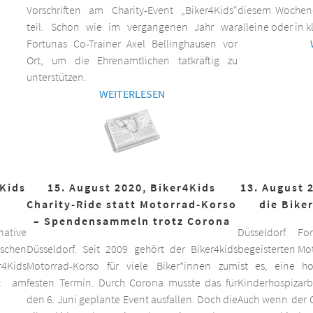
Vorschriften am Charity-Event „Biker4Kids“
diesem Wochen
teil. Schon wie im vergangenen Jahr war
alleine oder in 
Fortunas Co-Trainer Axel Bellinghausen vor
Ort, um die Ehrenamtlichen tatkräftig zu
unterstützen.
WEITERLESEN
4Kids
15. August 2020, Biker4Kids
13. August 
Charity-Ride statt Motorrad-Korso
die Bike
– Spendensammeln trotz Corona
ative
Düsseldorf. F
schen
Düsseldorf. Seit 2009 gehört der Biker4kids
begeisterten Mo
r4Kids
Motorrad-Korso für viele Biker*innen zum
ist es, eine 
it am
festen Termin. Durch Corona musste das für
Kinderhospizarbe
den 6. Juni geplante Event ausfallen. Doch die
Auch wenn der C