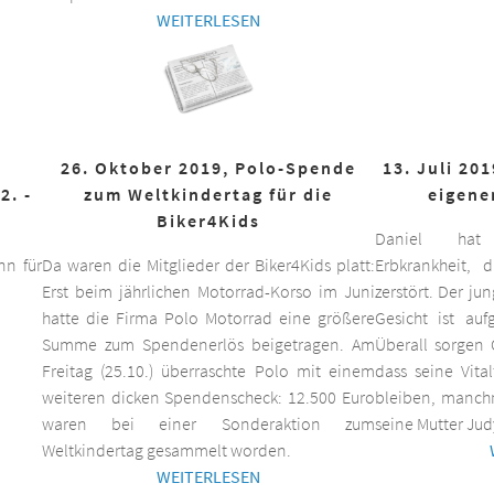
WEITERLESEN
26. Oktober 2019, Polo-Spende
13. Juli 20
2. -
zum Weltkindertag für die
eigene
Biker4Kids
Daniel hat 
n für
Da waren die Mitglieder der Biker4Kids platt:
Erbkrankheit,
Erst beim jährlichen Motorrad-Korso im Juni
zerstört. Der ju
hatte die Firma Polo Motorrad eine größere
Gesicht ist auf
Summe zum Spendenerlös beigetragen. Am
Überall sorgen 
Freitag (25.10.) überraschte Polo mit einem
dass seine Vita
weiteren dicken Spendenscheck: 12.500 Euro
bleiben, manchm
waren bei einer Sonderaktion zum
seine Mutter Jud
Weltkindertag gesammelt worden.
WEITERLESEN