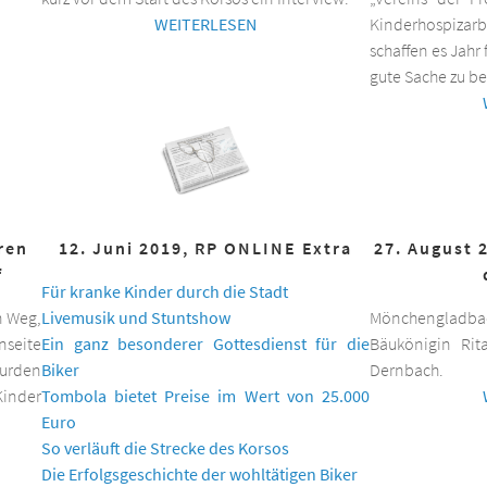
WEITERLESEN
Kinderhospizar
schaffen es Jahr 
gute Sache zu be
hren
12. Juni 2019, RP ONLINE Extra
27. August 
f
Für kranke Kinder durch die Stadt
n Weg,
Livemusik und Stuntshow
Mönchengladbac
nseite
Ein ganz besonderer Gottesdienst für die
Bäukönigin Rit
wurden
Biker
Dernbach.
inder
Tombola bietet Preise im Wert von 25.000
Euro
So verläuft die Strecke des Korsos
Die Erfolgsgeschichte der wohltätigen Biker