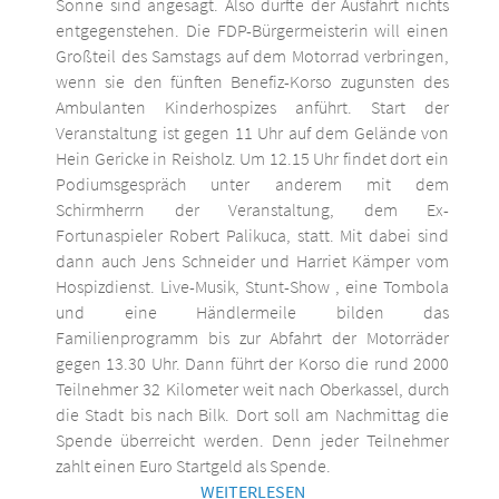
Sonne sind angesagt. Also dürfte der Ausfahrt nichts
entgegenstehen. Die FDP-Bürgermeisterin will einen
Großteil des Samstags auf dem Motorrad verbringen,
wenn sie den fünften Benefiz-Korso zugunsten des
Ambulanten Kinderhospizes anführt. Start der
Veranstaltung ist gegen 11 Uhr auf dem Gelände von
Hein Gericke in Reisholz. Um 12.15 Uhr findet dort ein
Podiumsgespräch unter anderem mit dem
Schirmherrn der Veranstaltung, dem Ex-
Fortunaspieler Robert Palikuca, statt. Mit dabei sind
dann auch Jens Schneider und Harriet Kämper vom
Hospizdienst. Live-Musik, Stunt-Show , eine Tombola
und eine Händlermeile bilden das
Familienprogramm bis zur Abfahrt der Motorräder
gegen 13.30 Uhr. Dann führt der Korso die rund 2000
Teilnehmer 32 Kilometer weit nach Oberkassel, durch
die Stadt bis nach Bilk. Dort soll am Nachmittag die
Spende überreicht werden. Denn jeder Teilnehmer
zahlt einen Euro Startgeld als Spende.
WEITERLESEN