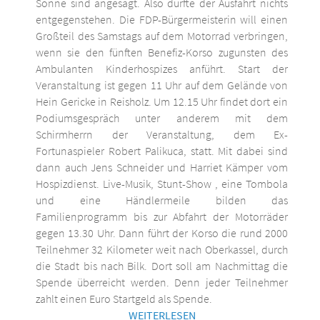
Sonne sind angesagt. Also dürfte der Ausfahrt nichts
entgegenstehen. Die FDP-Bürgermeisterin will einen
Großteil des Samstags auf dem Motorrad verbringen,
wenn sie den fünften Benefiz-Korso zugunsten des
Ambulanten Kinderhospizes anführt. Start der
Veranstaltung ist gegen 11 Uhr auf dem Gelände von
Hein Gericke in Reisholz. Um 12.15 Uhr findet dort ein
Podiumsgespräch unter anderem mit dem
Schirmherrn der Veranstaltung, dem Ex-
Fortunaspieler Robert Palikuca, statt. Mit dabei sind
dann auch Jens Schneider und Harriet Kämper vom
Hospizdienst. Live-Musik, Stunt-Show , eine Tombola
und eine Händlermeile bilden das
Familienprogramm bis zur Abfahrt der Motorräder
gegen 13.30 Uhr. Dann führt der Korso die rund 2000
Teilnehmer 32 Kilometer weit nach Oberkassel, durch
die Stadt bis nach Bilk. Dort soll am Nachmittag die
Spende überreicht werden. Denn jeder Teilnehmer
zahlt einen Euro Startgeld als Spende.
WEITERLESEN