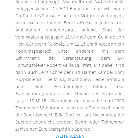
Sonne sind angesagt. Also dürfte der Ausfahrt nichts
entgegenstehen. Die FDP-Bürgermeisterin will einen
Großteil des Samstags auf dem Motorrad verbringen,
wenn sie den fünften Benefiz-Korso zugunsten des
Ambulanten Kinderhospizes anführt. Start der
Veranstaltung ist gegen 11 Uhr auf dem Gelände von
Hein Gericke in Reisholz. Um 12.15 Uhr findet dort ein
Podiumsgespräch unter anderem mit dem
Schirmherrn der Veranstaltung, dem Ex-
Fortunaspieler Robert Palikuca, statt. Mit dabei sind
dann auch Jens Schneider und Harriet Kämper vom
Hospizdienst. Live-Musik, Stunt-Show , eine Tombola
und eine Händlermeile bilden das
Familienprogramm bis zur Abfahrt der Motorräder
gegen 13.30 Uhr. Dann führt der Korso die rund 2000
Teilnehmer 32 Kilometer weit nach Oberkassel, durch
die Stadt bis nach Bilk. Dort soll am Nachmittag die
Spende überreicht werden. Denn jeder Teilnehmer
zahlt einen Euro Startgeld als Spende.
WEITERLESEN