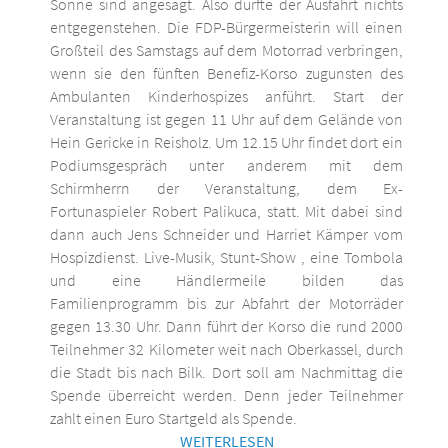
Sonne sind angesagt. Also dürfte der Ausfahrt nichts
entgegenstehen. Die FDP-Bürgermeisterin will einen
Großteil des Samstags auf dem Motorrad verbringen,
wenn sie den fünften Benefiz-Korso zugunsten des
Ambulanten Kinderhospizes anführt. Start der
Veranstaltung ist gegen 11 Uhr auf dem Gelände von
Hein Gericke in Reisholz. Um 12.15 Uhr findet dort ein
Podiumsgespräch unter anderem mit dem
Schirmherrn der Veranstaltung, dem Ex-
Fortunaspieler Robert Palikuca, statt. Mit dabei sind
dann auch Jens Schneider und Harriet Kämper vom
Hospizdienst. Live-Musik, Stunt-Show , eine Tombola
und eine Händlermeile bilden das
Familienprogramm bis zur Abfahrt der Motorräder
gegen 13.30 Uhr. Dann führt der Korso die rund 2000
Teilnehmer 32 Kilometer weit nach Oberkassel, durch
die Stadt bis nach Bilk. Dort soll am Nachmittag die
Spende überreicht werden. Denn jeder Teilnehmer
zahlt einen Euro Startgeld als Spende.
WEITERLESEN