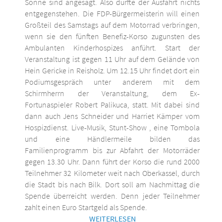
Sonne sind angesagt. Also dürfte der Ausfahrt nichts
entgegenstehen. Die FDP-Bürgermeisterin will einen
Großteil des Samstags auf dem Motorrad verbringen,
wenn sie den fünften Benefiz-Korso zugunsten des
Ambulanten Kinderhospizes anführt. Start der
Veranstaltung ist gegen 11 Uhr auf dem Gelände von
Hein Gericke in Reisholz. Um 12.15 Uhr findet dort ein
Podiumsgespräch unter anderem mit dem
Schirmherrn der Veranstaltung, dem Ex-
Fortunaspieler Robert Palikuca, statt. Mit dabei sind
dann auch Jens Schneider und Harriet Kämper vom
Hospizdienst. Live-Musik, Stunt-Show , eine Tombola
und eine Händlermeile bilden das
Familienprogramm bis zur Abfahrt der Motorräder
gegen 13.30 Uhr. Dann führt der Korso die rund 2000
Teilnehmer 32 Kilometer weit nach Oberkassel, durch
die Stadt bis nach Bilk. Dort soll am Nachmittag die
Spende überreicht werden. Denn jeder Teilnehmer
zahlt einen Euro Startgeld als Spende.
WEITERLESEN