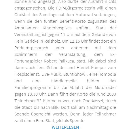
Sonne sind angesagt. Also dürfte der Ausfahrt nichts
entgegenstehen. Die FDP-Bürgermeisterin will einen
Großteil des Samstags auf dem Motorrad verbringen,
wenn sie den fünften Benefiz-Korso zugunsten des
Ambulanten Kinderhospizes anführt. Start der
Veranstaltung ist gegen 11 Uhr auf dem Gelände von
Hein Gericke in Reisholz. Um 12.15 Uhr findet dort ein
Podiumsgespräch unter anderem mit dem
Schirmherrn der Veranstaltung, dem Ex-
Fortunaspieler Robert Palikuca, statt. Mit dabei sind
dann auch Jens Schneider und Harriet Kämper vom
Hospizdienst. Live-Musik, Stunt-Show , eine Tombola
und eine Händlermeile bilden das
Familienprogramm bis zur Abfahrt der Motorräder
gegen 13.30 Uhr. Dann führt der Korso die rund 2000
Teilnehmer 32 Kilometer weit nach Oberkassel, durch
die Stadt bis nach Bilk. Dort soll am Nachmittag die
Spende überreicht werden. Denn jeder Teilnehmer
zahlt einen Euro Startgeld als Spende.
WEITERLESEN