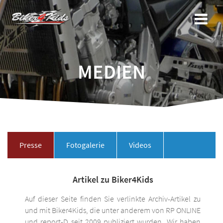
Zum
Inhalt
springen
MEDIEN
Presse
Fotogalerie
Videos
Artikel zu Biker4Kids
Auf dieser Seite finden Sie verlinkte Archiv-Artikel zu
und mit Biker4Kids, die unter anderem von RP ONLINE
und report-D seit 2009 publiziert wurden. Wir haben