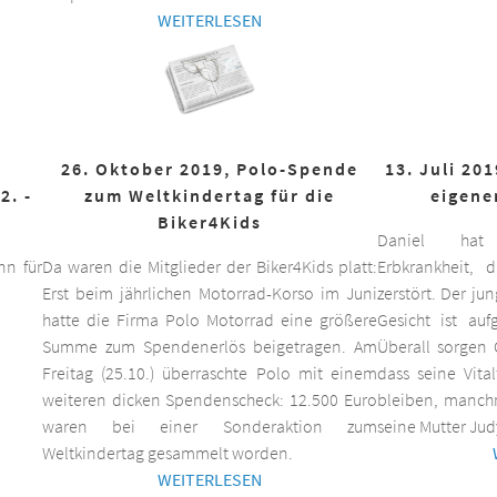
WEITERLESEN
26. Oktober 2019, Polo-Spende
13. Juli 20
2. -
zum Weltkindertag für die
eigene
Biker4Kids
Daniel hat 
n für
Da waren die Mitglieder der Biker4Kids platt:
Erbkrankheit,
Erst beim jährlichen Motorrad-Korso im Juni
zerstört. Der ju
hatte die Firma Polo Motorrad eine größere
Gesicht ist auf
Summe zum Spendenerlös beigetragen. Am
Überall sorgen 
Freitag (25.10.) überraschte Polo mit einem
dass seine Vita
weiteren dicken Spendenscheck: 12.500 Euro
bleiben, manchm
waren bei einer Sonderaktion zum
seine Mutter Jud
Weltkindertag gesammelt worden.
WEITERLESEN