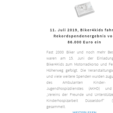
11. Juli 2019, Biker4kids fah
Rekordspendenergebnis v
86.000 Euro ein
Fast 2000 Biker und noch mehr Bes
waren am 15. Juni der Einladun
Biker4Kids zum Motorradkorso und F
Höherweg gefolgt. Die Veranstaltungs
und viele weitere Spenden wurden zug
des Ambulanten Kinder-
Jugendhospizdienstes (AKHD) un
„Vereins der Freunde und Unterstütz
Kinderhospizarbeit Düsseldorf“ (
gesammelt.
WEITERLESEN