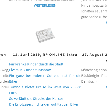
WEITERLESEN
Kinderhospizar
schaffen es Jahr 
gute Sache zu be
hren
12. Juni 2019, RP ONLINE Extra
27. August 
f
Für kranke Kinder durch die Stadt
n Weg,
Livemusik und Stuntshow
Mönchengladbac
nseite
Ein ganz besonderer Gottesdienst für die
Bäukönigin Rit
wurden
Biker
Dernbach.
inder
Tombola bietet Preise im Wert von 25.000
Euro
So verläuft die Strecke des Korsos
Die Erfolgsgeschichte der wohltätigen Biker