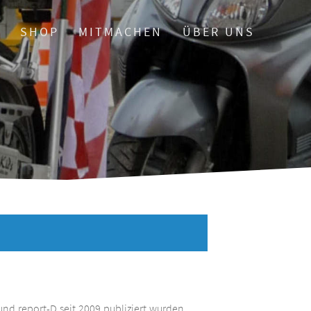
O
SHOP
MITMACHEN
ÜBER UNS
und report-D seit 2009 publiziert wurden.