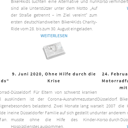
Biker4kids suchten eine Alternative und nun
Korso verhindert
sind alle Unterstützer unter dem Motto „Auf
der Straße getrennt – im Ziel vereint“ zum
ersten deutschlandweiten Biker4Kids Charity-
Ride vom 28. bis zum 30. August eingeladen.
WEITERLESEN
9. Juni 2020, Ohne Hilfe durch die
24. Februa
ids“
Krise
Motorradf
mit
orrad-
Düsseldorf. Für Eltern von schwerst kranken
ll aus
Kindern ist der Corona-Ausnahmezustand
Düsseldorf. Bik
eigene
besonders belastend. Zwei Monate lang war
seit 2007 die K
lde in
eine Düsseldorfer Familie auf sich gestellt und
unter anderem m
f an.
musste ohne die Hilfe des Kinder-
Korso durch Düss
Hospizdienstes auskommen.