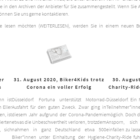
he in den Archiven der Anbieter für Sie zusammengestellt. Wenn Sie A
 können Sie uns gerne kontaktieren.
ge lesen möchten (WEITERLESEN), werden Sie in einem neuen Bro
er
31. August 2020, Biker4Kids trotz
30. August
s
Corona ein voller Erfolg
Charity-Rid
nn ist
Düsseldorf. Fortuna unterstützt Motorrad-
Düsseldorf. Ein
 Eller
Ausfahrt für den guten Zweck. Zwar ging in
Teilnehmer*inne
n, ist
diesem Jahr aufgrund der Corona-Pandemie
möglich. Doch d
ierten
etwas die Unbeschwertheit verloren, trotzdem
Ansporn, sich
 sich
nahmen in ganz Deutschland etwa 500
einfallen zu las
Biker*innen unter Einhaltung der Hygiene-
Charity-Ride fu