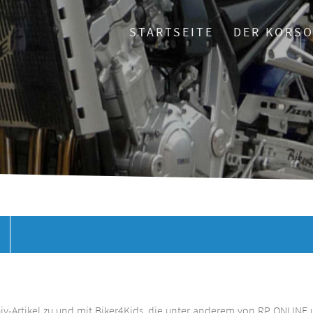
STARTSEITE
DER KORS
chiv-Artikel zu und mit Biker4Kids, die unter anderem von RP ONLINE 