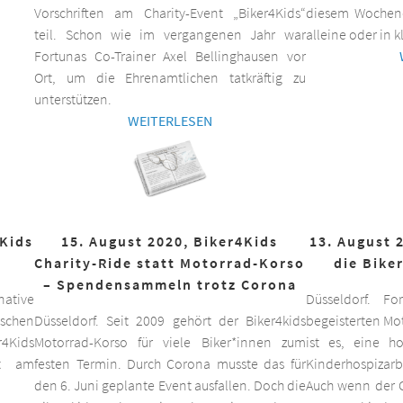
Vorschriften am Charity-Event „Biker4Kids“
diesem Wochen
teil. Schon wie im vergangenen Jahr war
alleine oder in 
Fortunas Co-Trainer Axel Bellinghausen vor
Ort, um die Ehrenamtlichen tatkräftig zu
unterstützen.
WEITERLESEN
4Kids
15. August 2020, Biker4Kids
13. August 
Charity-Ride statt Motorrad-Korso
die Bike
– Spendensammeln trotz Corona
ative
Düsseldorf. F
schen
Düsseldorf. Seit 2009 gehört der Biker4kids
begeisterten Mo
r4Kids
Motorrad-Korso für viele Biker*innen zum
ist es, eine 
it am
festen Termin. Durch Corona musste das für
Kinderhospizarbe
den 6. Juni geplante Event ausfallen. Doch die
Auch wenn der C