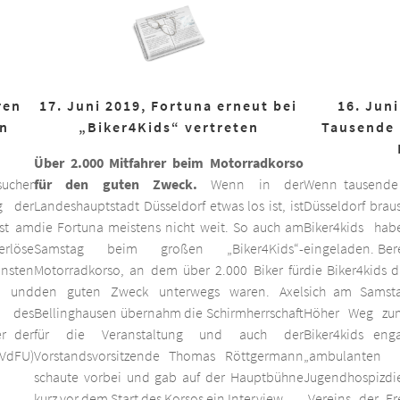
ren
17. Juni 2019, Fortuna erneut bei
16. Juni
on
„Biker4Kids“ vertreten
Tausende 
Über 2.000 Mitfahrer beim Motorradkorso
ucher
für den guten Zweck.
Wenn in der
Wenn tausende
g der
Landeshauptstadt Düsseldorf etwas los ist, ist
Düsseldorf braus
est am
die Fortuna meistens nicht weit. So auch am
Biker4kids ha
erlöse
Samstag beim großen „Biker4Kids“-
eingeladen. Bere
unsten
Motorradkorso, an dem über 2.000 Biker für
die Biker4kids 
 und
den guten Zweck unterwegs waren. Axel
sich am Samsta
d des
Bellinghausen übernahm die Schirmherrschaft
Höher Weg zum
er der
für die Veranstaltung und auch der
Biker4kids eng
VdFU)
Vorstandsvorsitzende Thomas Röttgermann
„ambulan
schaute vorbei und gab auf der Hauptbühne
Jugendhospiz
kurz vor dem Start des Korsos ein Interview.
„Vereins der F