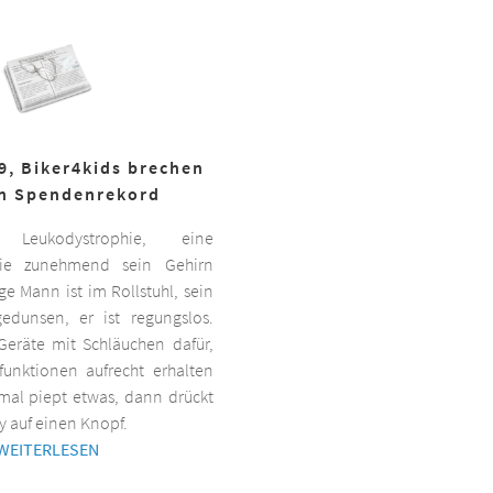
19, Biker4kids brechen
n Spendenrekord
Leukodystrophie, eine
 die zunehmend sein Gehirn
nge Mann ist im Rollstuhl, sein
gedunsen, er ist regungslos.
Geräte mit Schläuchen dafür,
lfunktionen aufrecht erhalten
al piept etwas, dann drückt
y auf einen Knopf.
WEITERLESEN