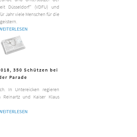
beit Düsseldorf“ (VDFU) und
für Jahr viele Menschen für die
geistern.
WEITERLESEN
2018, 350 Schützen bei
der Parade
h. In Untereicken regieren
a Reinartz und Kaiser Klaus
WEITERLESEN