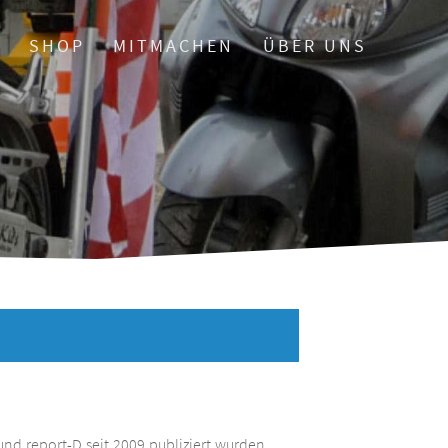
O
SHOP
MITMACHEN
ÜBER UNS
und report-D seit 2009 publiziert wurden.