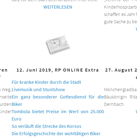
WEITERLESEN
Kinderhospizar
schaffen es Jahr 
gute Sache zu be
hren
12. Juni 2019, RP ONLINE Extra
27. August 
f
Für kranke Kinder durch die Stadt
n Weg,
Livemusik und Stuntshow
Mönchengladbac
nseite
Ein ganz besonderer Gottesdienst für die
Bäukönigin Rit
wurden
Biker
Dernbach.
inder
Tombola bietet Preise im Wert von 25.000
Euro
So verläuft die Strecke des Korsos
Die Erfolgsgeschichte der wohltätigen Biker