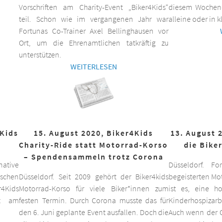
Vorschriften am Charity-Event „Biker4Kids“
diesem Wochen
teil. Schon wie im vergangenen Jahr war
alleine oder in 
Fortunas Co-Trainer Axel Bellinghausen vor
Ort, um die Ehrenamtlichen tatkräftig zu
unterstützen.
WEITERLESEN
4Kids
15. August 2020, Biker4Kids
13. August 
Charity-Ride statt Motorrad-Korso
die Bike
– Spendensammeln trotz Corona
ative
Düsseldorf. F
schen
Düsseldorf. Seit 2009 gehört der Biker4kids
begeisterten Mo
r4Kids
Motorrad-Korso für viele Biker*innen zum
ist es, eine 
it am
festen Termin. Durch Corona musste das für
Kinderhospizarbe
den 6. Juni geplante Event ausfallen. Doch die
Auch wenn der C