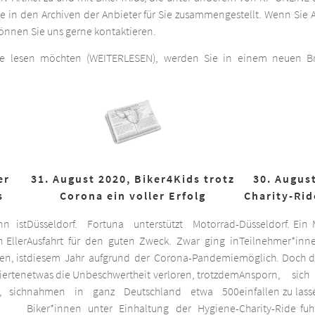
he in den Archiven der Anbieter für Sie zusammengestellt. Wenn Sie A
 können Sie uns gerne kontaktieren.
ge lesen möchten (WEITERLESEN), werden Sie in einem neuen Bro
er
31. August 2020, Biker4Kids trotz
30. August
s
Corona ein voller Erfolg
Charity-Rid
nn ist
Düsseldorf. Fortuna unterstützt Motorrad-
Düsseldorf. Ein
 Eller
Ausfahrt für den guten Zweck. Zwar ging in
Teilnehmer*inne
n, ist
diesem Jahr aufgrund der Corona-Pandemie
möglich. Doch d
ierten
etwas die Unbeschwertheit verloren, trotzdem
Ansporn, sich
 sich
nahmen in ganz Deutschland etwa 500
einfallen zu las
Biker*innen unter Einhaltung der Hygiene-
Charity-Ride fu