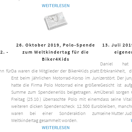
WEITERLESEN
26. Oktober 2019, Polo-Spende
13. Juli 20
2. -
zum Weltkindertag für die
eigene
Biker4Kids
Daniel hat 
n für
Da waren die Mitglieder der Biker4Kids platt:
Erbkrankheit,
Erst beim jährlichen Motorrad-Korso im Juni
zerstört. Der ju
hatte die Firma Polo Motorrad eine größere
Gesicht ist auf
Summe zum Spendenerlös beigetragen. Am
Überall sorgen 
Freitag (25.10.) überraschte Polo mit einem
dass seine Vita
weiteren dicken Spendenscheck: 12.500 Euro
bleiben, manchm
waren bei einer Sonderaktion zum
seine Mutter Jud
Weltkindertag gesammelt worden.
WEITERLESEN