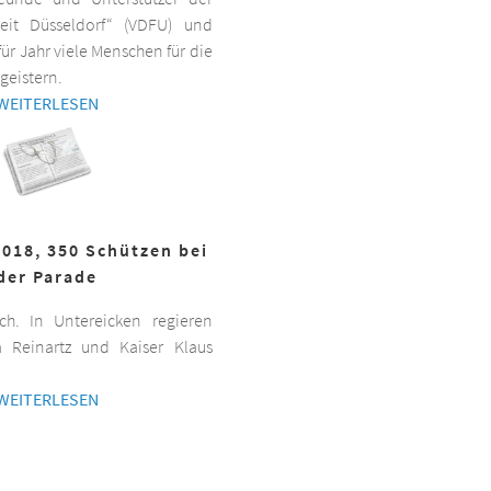
beit Düsseldorf“ (VDFU) und
für Jahr viele Menschen für die
geistern.
WEITERLESEN
2018, 350 Schützen bei
der Parade
h. In Untereicken regieren
a Reinartz und Kaiser Klaus
WEITERLESEN