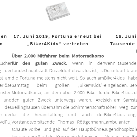
ren
17. Juni 2019, Fortuna erneut bei
16. Juni
on
„Biker4Kids“ vertreten
Tausende 
Über 2.000 Mitfahrer beim Motorradkorso
ucher
für den guten Zweck.
Wenn in der
Wenn tausende
g der
Landeshauptstadt Düsseldorf etwas los ist, ist
Düsseldorf braus
est am
die Fortuna meistens nicht weit. So auch am
Biker4kids ha
erlöse
Samstag beim großen „Biker4Kids“-
eingeladen. Bere
unsten
Motorradkorso, an dem über 2.000 Biker für
die Biker4kids 
 und
den guten Zweck unterwegs waren. Axel
sich am Samsta
d des
Bellinghausen übernahm die Schirmherrschaft
Höher Weg zum
er der
für die Veranstaltung und auch der
Biker4kids eng
VdFU)
Vorstandsvorsitzende Thomas Röttgermann
„ambulan
schaute vorbei und gab auf der Hauptbühne
Jugendhospiz
kurz vor dem Start des Korsos ein Interview.
„Vereins der F