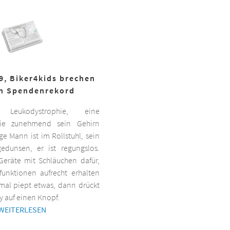
19, Biker4kids brechen
n Spendenrekord
Leukodystrophie, eine
 die zunehmend sein Gehirn
nge Mann ist im Rollstuhl, sein
gedunsen, er ist regungslos.
Geräte mit Schläuchen dafür,
lfunktionen aufrecht erhalten
al piept etwas, dann drückt
y auf einen Knopf.
WEITERLESEN