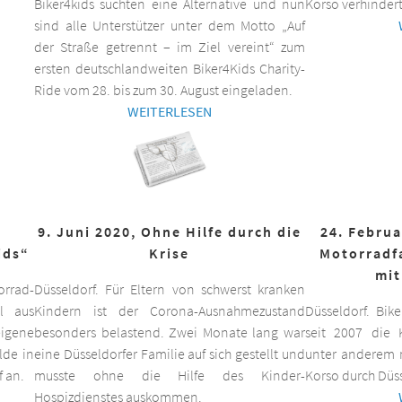
Biker4kids suchten eine Alternative und nun
Korso verhindert
sind alle Unterstützer unter dem Motto „Auf
der Straße getrennt – im Ziel vereint“ zum
ersten deutschlandweiten Biker4Kids Charity-
Ride vom 28. bis zum 30. August eingeladen.
WEITERLESEN
9. Juni 2020, Ohne Hilfe durch die
24. Februa
ids“
Krise
Motorradf
mit
orrad-
Düsseldorf. Für Eltern von schwerst kranken
ll aus
Kindern ist der Corona-Ausnahmezustand
Düsseldorf. Bik
eigene
besonders belastend. Zwei Monate lang war
seit 2007 die K
lde in
eine Düsseldorfer Familie auf sich gestellt und
unter anderem m
f an.
musste ohne die Hilfe des Kinder-
Korso durch Düss
Hospizdienstes auskommen.