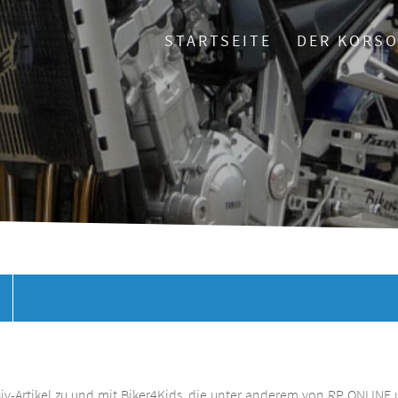
STARTSEITE
DER KORS
chiv-Artikel zu und mit Biker4Kids, die unter anderem von RP ONLINE 