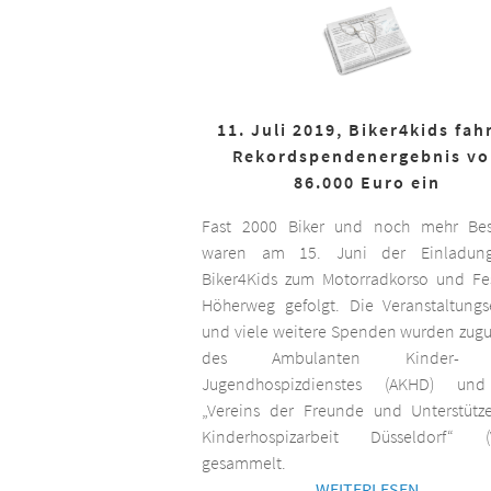
11. Juli 2019, Biker4kids fah
Rekordspendenergebnis v
86.000 Euro ein
Fast 2000 Biker und noch mehr Bes
waren am 15. Juni der Einladun
Biker4Kids zum Motorradkorso und F
Höherweg gefolgt. Die Veranstaltungs
und viele weitere Spenden wurden zug
des Ambulanten Kinder-
Jugendhospizdienstes (AKHD) un
„Vereins der Freunde und Unterstütz
Kinderhospizarbeit Düsseldorf“ (
gesammelt.
WEITERLESEN