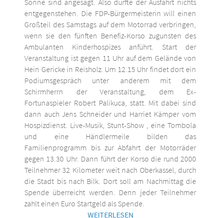
Sonne sind angesagt. Also dürfte der Ausfahrt nichts
entgegenstehen. Die FDP-Bürgermeisterin will einen
Großteil des Samstags auf dem Motorrad verbringen,
wenn sie den fünften Benefiz-Korso zugunsten des
Ambulanten Kinderhospizes anführt. Start der
Veranstaltung ist gegen 11 Uhr auf dem Gelände von
Hein Gericke in Reisholz. Um 12.15 Uhr findet dort ein
Podiumsgespräch unter anderem mit dem
Schirmherrn der Veranstaltung, dem Ex-
Fortunaspieler Robert Palikuca, statt. Mit dabei sind
dann auch Jens Schneider und Harriet Kämper vom
Hospizdienst. Live-Musik, Stunt-Show , eine Tombola
und eine Händlermeile bilden das
Familienprogramm bis zur Abfahrt der Motorräder
gegen 13.30 Uhr. Dann führt der Korso die rund 2000
Teilnehmer 32 Kilometer weit nach Oberkassel, durch
die Stadt bis nach Bilk. Dort soll am Nachmittag die
Spende überreicht werden. Denn jeder Teilnehmer
zahlt einen Euro Startgeld als Spende.
WEITERLESEN