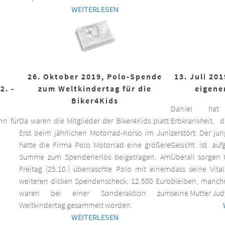
WEITERLESEN
26. Oktober 2019, Polo-Spende
13. Juli 20
2. -
zum Weltkindertag für die
eigene
Biker4Kids
Daniel hat 
n für
Da waren die Mitglieder der Biker4Kids platt:
Erbkrankheit,
Erst beim jährlichen Motorrad-Korso im Juni
zerstört. Der ju
hatte die Firma Polo Motorrad eine größere
Gesicht ist auf
Summe zum Spendenerlös beigetragen. Am
Überall sorgen 
Freitag (25.10.) überraschte Polo mit einem
dass seine Vita
weiteren dicken Spendenscheck: 12.500 Euro
bleiben, manchm
waren bei einer Sonderaktion zum
seine Mutter Jud
Weltkindertag gesammelt worden.
WEITERLESEN