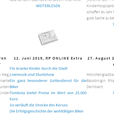
WEITERLESEN
Kinderhospizar
schaffen es Jahr 
gute Sache zu be
hren
12. Juni 2019, RP ONLINE Extra
27. August 
f
Für kranke Kinder durch die Stadt
n Weg,
Livemusik und Stuntshow
Mönchengladbac
nseite
Ein ganz besonderer Gottesdienst für die
Bäukönigin Rit
wurden
Biker
Dernbach.
inder
Tombola bietet Preise im Wert von 25.000
Euro
So verläuft die Strecke des Korsos
Die Erfolgsgeschichte der wohltätigen Biker