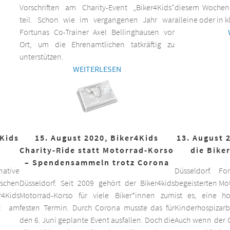
Vorschriften am Charity-Event „Biker4Kids“
diesem Wochen
teil. Schon wie im vergangenen Jahr war
alleine oder in 
Fortunas Co-Trainer Axel Bellinghausen vor
Ort, um die Ehrenamtlichen tatkräftig zu
unterstützen.
WEITERLESEN
4Kids
15. August 2020, Biker4Kids
13. August 
Charity-Ride statt Motorrad-Korso
die Bike
– Spendensammeln trotz Corona
ative
Düsseldorf. F
schen
Düsseldorf. Seit 2009 gehört der Biker4kids
begeisterten Mo
r4Kids
Motorrad-Korso für viele Biker*innen zum
ist es, eine 
it am
festen Termin. Durch Corona musste das für
Kinderhospizarbe
den 6. Juni geplante Event ausfallen. Doch die
Auch wenn der C