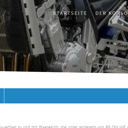
STARTSEITE
DER KORS
chiv-Artikel zu und mit Biker4Kids, die unter anderem von RP ONLINE 