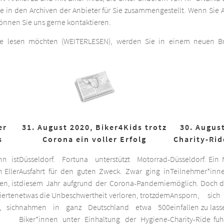
he in den Archiven der Anbieter für Sie zusammengestellt. Wenn Sie A
 können Sie uns gerne kontaktieren.
ge lesen möchten (WEITERLESEN), werden Sie in einem neuen Bro
er
31. August 2020, Biker4Kids trotz
30. August
s
Corona ein voller Erfolg
Charity-Rid
nn ist
Düsseldorf. Fortuna unterstützt Motorrad-
Düsseldorf. Ein
 Eller
Ausfahrt für den guten Zweck. Zwar ging in
Teilnehmer*inne
n, ist
diesem Jahr aufgrund der Corona-Pandemie
möglich. Doch d
ierten
etwas die Unbeschwertheit verloren, trotzdem
Ansporn, sich
 sich
nahmen in ganz Deutschland etwa 500
einfallen zu las
Biker*innen unter Einhaltung der Hygiene-
Charity-Ride fu