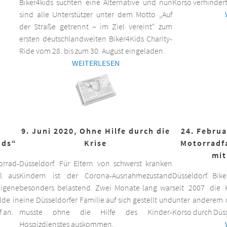
Biker4kids suchten eine Alternative und nun
Korso verhindert
sind alle Unterstützer unter dem Motto „Auf
der Straße getrennt – im Ziel vereint“ zum
ersten deutschlandweiten Biker4Kids Charity-
Ride vom 28. bis zum 30. August eingeladen.
WEITERLESEN
9. Juni 2020, Ohne Hilfe durch die
24. Februa
ids“
Krise
Motorradf
mit
orrad-
Düsseldorf. Für Eltern von schwerst kranken
ll aus
Kindern ist der Corona-Ausnahmezustand
Düsseldorf. Bik
eigene
besonders belastend. Zwei Monate lang war
seit 2007 die K
lde in
eine Düsseldorfer Familie auf sich gestellt und
unter anderem m
f an.
musste ohne die Hilfe des Kinder-
Korso durch Düss
Hospizdienstes auskommen.