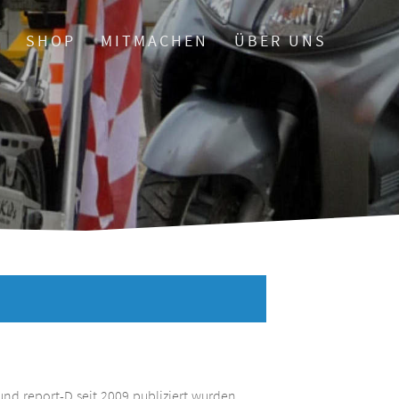
O
SHOP
MITMACHEN
ÜBER UNS
und report-D seit 2009 publiziert wurden.