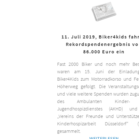
11. Juli 2019, Biker4kids fah
Rekordspendenergebnis v
86.000 Euro ein
Fast 2000 Biker und noch mehr Bes
waren am 15. Juni der Einladun
Biker4Kids zum Motorradkorso und F
Höherweg gefolgt. Die Veranstaltungs
und viele weitere Spenden wurden zug
des Ambulanten Kinder-
Jugendhospizdienstes (AKHD) un
„Vereins der Freunde und Unterstütz
Kinderhospizarbeit Düsseldorf“ (
gesammelt.
WEITERLESEN