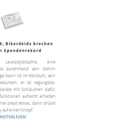
19, Biker4kids brechen
n Spendenrekord
Leukodystrophie, eine
 die zunehmend sein Gehirn
nge Mann ist im Rollstuhl, sein
gedunsen, er ist regungslos.
Geräte mit Schläuchen dafür,
lfunktionen aufrecht erhalten
al piept etwas, dann drückt
y auf einen Knopf.
WEITERLESEN