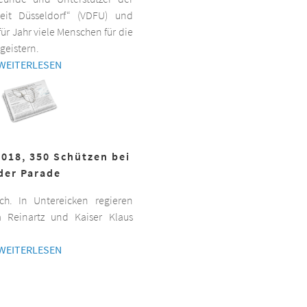
beit Düsseldorf“ (VDFU) und
für Jahr viele Menschen für die
geistern.
WEITERLESEN
2018, 350 Schützen bei
der Parade
h. In Untereicken regieren
a Reinartz und Kaiser Klaus
WEITERLESEN