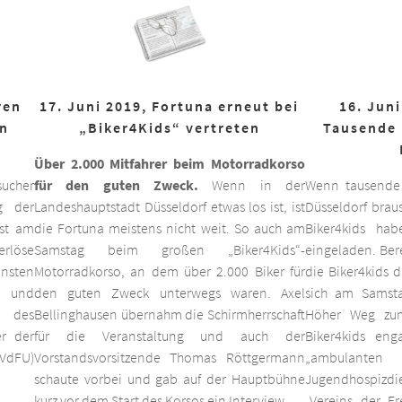
ren
17. Juni 2019, Fortuna erneut bei
16. Juni
on
„Biker4Kids“ vertreten
Tausende 
Über 2.000 Mitfahrer beim Motorradkorso
ucher
für den guten Zweck.
Wenn in der
Wenn tausende
g der
Landeshauptstadt Düsseldorf etwas los ist, ist
Düsseldorf braus
est am
die Fortuna meistens nicht weit. So auch am
Biker4kids ha
erlöse
Samstag beim großen „Biker4Kids“-
eingeladen. Bere
unsten
Motorradkorso, an dem über 2.000 Biker für
die Biker4kids 
 und
den guten Zweck unterwegs waren. Axel
sich am Samsta
d des
Bellinghausen übernahm die Schirmherrschaft
Höher Weg zum
er der
für die Veranstaltung und auch der
Biker4kids eng
VdFU)
Vorstandsvorsitzende Thomas Röttgermann
„ambulan
schaute vorbei und gab auf der Hauptbühne
Jugendhospiz
kurz vor dem Start des Korsos ein Interview.
„Vereins der F