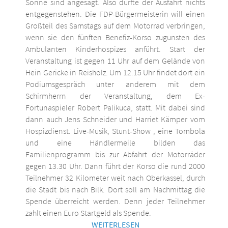
Sonne sind angesagt. Also dürfte der Ausfahrt nichts
entgegenstehen. Die FDP-Bürgermeisterin will einen
Großteil des Samstags auf dem Motorrad verbringen,
wenn sie den fünften Benefiz-Korso zugunsten des
Ambulanten Kinderhospizes anführt. Start der
Veranstaltung ist gegen 11 Uhr auf dem Gelände von
Hein Gericke in Reisholz. Um 12.15 Uhr findet dort ein
Podiumsgespräch unter anderem mit dem
Schirmherrn der Veranstaltung, dem Ex-
Fortunaspieler Robert Palikuca, statt. Mit dabei sind
dann auch Jens Schneider und Harriet Kämper vom
Hospizdienst. Live-Musik, Stunt-Show , eine Tombola
und eine Händlermeile bilden das
Familienprogramm bis zur Abfahrt der Motorräder
gegen 13.30 Uhr. Dann führt der Korso die rund 2000
Teilnehmer 32 Kilometer weit nach Oberkassel, durch
die Stadt bis nach Bilk. Dort soll am Nachmittag die
Spende überreicht werden. Denn jeder Teilnehmer
zahlt einen Euro Startgeld als Spende.
WEITERLESEN