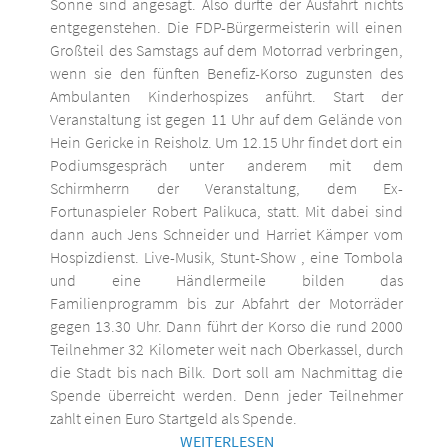
Sonne sind angesagt. Also dürfte der Ausfahrt nichts
entgegenstehen. Die FDP-Bürgermeisterin will einen
Großteil des Samstags auf dem Motorrad verbringen,
wenn sie den fünften Benefiz-Korso zugunsten des
Ambulanten Kinderhospizes anführt. Start der
Veranstaltung ist gegen 11 Uhr auf dem Gelände von
Hein Gericke in Reisholz. Um 12.15 Uhr findet dort ein
Podiumsgespräch unter anderem mit dem
Schirmherrn der Veranstaltung, dem Ex-
Fortunaspieler Robert Palikuca, statt. Mit dabei sind
dann auch Jens Schneider und Harriet Kämper vom
Hospizdienst. Live-Musik, Stunt-Show , eine Tombola
und eine Händlermeile bilden das
Familienprogramm bis zur Abfahrt der Motorräder
gegen 13.30 Uhr. Dann führt der Korso die rund 2000
Teilnehmer 32 Kilometer weit nach Oberkassel, durch
die Stadt bis nach Bilk. Dort soll am Nachmittag die
Spende überreicht werden. Denn jeder Teilnehmer
zahlt einen Euro Startgeld als Spende.
WEITERLESEN