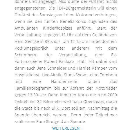
Sonne sind angesagt. Also dürfte der Ausfahrt nichts
entgegenstehen. Die FDP-Bürgermeisterin will einen
Großteil des Samstags auf dem Motorrad verbringen,
wenn sie den fünften Benefiz-Korso zugunsten des
Ambulanten Kinderhospizes anführt. Start der
Veranstaltung ist gegen 11 Uhr auf dem Gelände von
Hein Gericke in Reisholz. Um 12.15 Uhr findet dort ein
Podiumsgespräch unter anderem mit dem
Schirmherrn der Veranstaltung, dem Ex-
Fortunaspieler Robert Palikuca, statt. Mit dabei sind
dann auch Jens Schneider und Harriet Kämper vom
Hospizdienst. Live-Musik, Stunt-Show , eine Tombola
und eine Händlermeile bilden das
Familienprogramm bis zur Abfahrt der Motorräder
gegen 13.30 Uhr. Dann führt der Korso die rund 2000
Teilnehmer 32 Kilometer weit nach Oberkassel, durch
die Stadt bis nach Bilk. Dort soll am Nachmittag die
Spende überreicht werden. Denn jeder Teilnehmer
zahlt einen Euro Startgeld als Spende.
WEITERLESEN