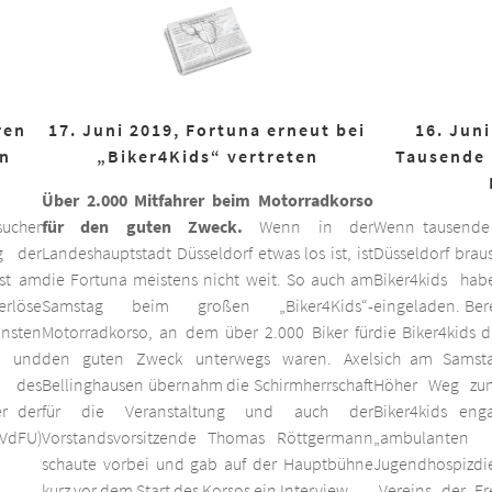
ren
17. Juni 2019, Fortuna erneut bei
16. Juni
on
„Biker4Kids“ vertreten
Tausende 
Über 2.000 Mitfahrer beim Motorradkorso
ucher
für den guten Zweck.
Wenn in der
Wenn tausende
g der
Landeshauptstadt Düsseldorf etwas los ist, ist
Düsseldorf braus
est am
die Fortuna meistens nicht weit. So auch am
Biker4kids ha
erlöse
Samstag beim großen „Biker4Kids“-
eingeladen. Bere
unsten
Motorradkorso, an dem über 2.000 Biker für
die Biker4kids 
 und
den guten Zweck unterwegs waren. Axel
sich am Samsta
d des
Bellinghausen übernahm die Schirmherrschaft
Höher Weg zum
er der
für die Veranstaltung und auch der
Biker4kids eng
VdFU)
Vorstandsvorsitzende Thomas Röttgermann
„ambulan
schaute vorbei und gab auf der Hauptbühne
Jugendhospiz
kurz vor dem Start des Korsos ein Interview.
„Vereins der F