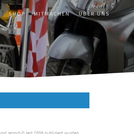
O
SHOP
MITMACHEN
ÜBER UNS
und report-D seit 2009 publiziert wurden.