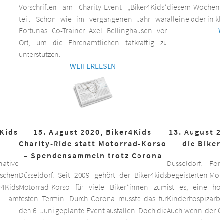
Vorschriften am Charity-Event „Biker4Kids“
diesem Wochen
teil. Schon wie im vergangenen Jahr war
alleine oder in 
Fortunas Co-Trainer Axel Bellinghausen vor
Ort, um die Ehrenamtlichen tatkräftig zu
unterstützen.
WEITERLESEN
4Kids
15. August 2020, Biker4Kids
13. August 
Charity-Ride statt Motorrad-Korso
die Bike
– Spendensammeln trotz Corona
ative
Düsseldorf. F
schen
Düsseldorf. Seit 2009 gehört der Biker4kids
begeisterten Mo
r4Kids
Motorrad-Korso für viele Biker*innen zum
ist es, eine 
it am
festen Termin. Durch Corona musste das für
Kinderhospizarbe
den 6. Juni geplante Event ausfallen. Doch die
Auch wenn der C