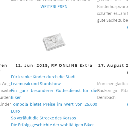
WEITERLESEN
Kinderhospizar
schaffen es Jahr 
gute Sache zu be
hren
12. Juni 2019, RP ONLINE Extra
27. August 
f
Für kranke Kinder durch die Stadt
n Weg,
Livemusik und Stuntshow
Mönchengladbac
nseite
Ein ganz besonderer Gottesdienst für die
Bäukönigin Rit
wurden
Biker
Dernbach.
inder
Tombola bietet Preise im Wert von 25.000
Euro
So verläuft die Strecke des Korsos
Die Erfolgsgeschichte der wohltätigen Biker