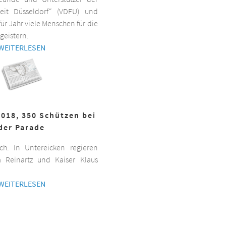
beit Düsseldorf“ (VDFU) und
für Jahr viele Menschen für die
geistern.
WEITERLESEN
2018, 350 Schützen bei
der Parade
h. In Untereicken regieren
a Reinartz und Kaiser Klaus
WEITERLESEN