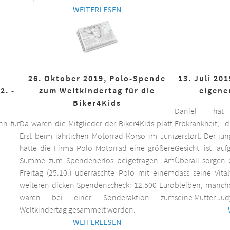
WEITERLESEN
26. Oktober 2019, Polo-Spende
13. Juli 20
2. -
zum Weltkindertag für die
eigene
Biker4Kids
Daniel hat 
n für
Da waren die Mitglieder der Biker4Kids platt:
Erbkrankheit,
Erst beim jährlichen Motorrad-Korso im Juni
zerstört. Der ju
hatte die Firma Polo Motorrad eine größere
Gesicht ist auf
Summe zum Spendenerlös beigetragen. Am
Überall sorgen 
Freitag (25.10.) überraschte Polo mit einem
dass seine Vita
weiteren dicken Spendenscheck: 12.500 Euro
bleiben, manchm
waren bei einer Sonderaktion zum
seine Mutter Jud
Weltkindertag gesammelt worden.
WEITERLESEN