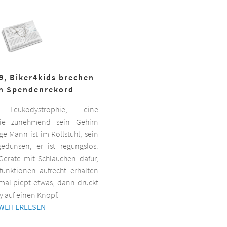
19, Biker4kids brechen
n Spendenrekord
Leukodystrophie, eine
 die zunehmend sein Gehirn
nge Mann ist im Rollstuhl, sein
gedunsen, er ist regungslos.
Geräte mit Schläuchen dafür,
lfunktionen aufrecht erhalten
al piept etwas, dann drückt
y auf einen Knopf.
WEITERLESEN