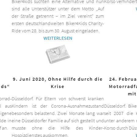
Biker4kids suchten eine Alternative und nun
Korso verhindert
sind alle Unterstützer unter dem Motto „Auf
der Straße getrennt – im Ziel vereint“ zum
ersten deutschlandweiten Biker4Kids Charity-
Ride vom 28. bis zum 30. August eingeladen.
WEITERLESEN
9. Juni 2020, Ohne Hilfe durch die
24. Februa
ids“
Krise
Motorradf
mit
orrad-
Düsseldorf. Für Eltern von schwerst kranken
ll aus
Kindern ist der Corona-Ausnahmezustand
Düsseldorf. Bik
eigene
besonders belastend. Zwei Monate lang war
seit 2007 die K
lde in
eine Düsseldorfer Familie auf sich gestellt und
unter anderem m
f an.
musste ohne die Hilfe des Kinder-
Korso durch Düss
Hospizdienstes auskommen.