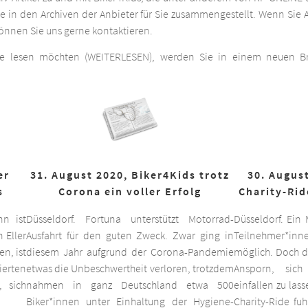
he in den Archiven der Anbieter für Sie zusammengestellt. Wenn Sie A
 können Sie uns gerne kontaktieren.
ge lesen möchten (WEITERLESEN), werden Sie in einem neuen Bro
er
31. August 2020, Biker4Kids trotz
30. August
s
Corona ein voller Erfolg
Charity-Rid
nn ist
Düsseldorf. Fortuna unterstützt Motorrad-
Düsseldorf. Ein
 Eller
Ausfahrt für den guten Zweck. Zwar ging in
Teilnehmer*inne
n, ist
diesem Jahr aufgrund der Corona-Pandemie
möglich. Doch d
ierten
etwas die Unbeschwertheit verloren, trotzdem
Ansporn, sich
 sich
nahmen in ganz Deutschland etwa 500
einfallen zu las
Biker*innen unter Einhaltung der Hygiene-
Charity-Ride fu