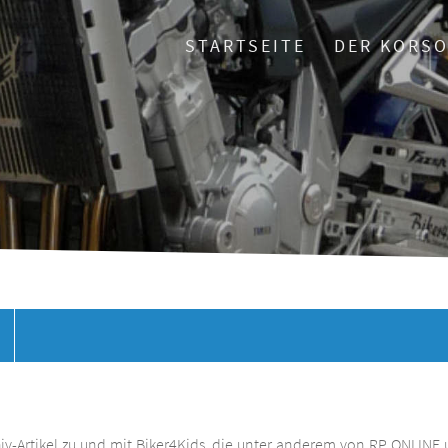
STARTSEITE
DER KORS
chiv-Artikel zu und mit Biker4Kids, die unter anderem von RP ONLINE 