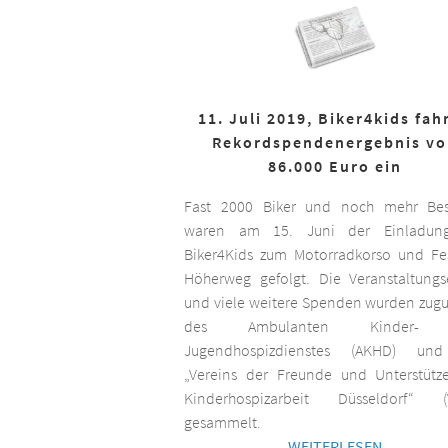
11. Juli 2019, Biker4kids fah
Rekordspendenergebnis v
86.000 Euro ein
Fast 2000 Biker und noch mehr Bes
waren am 15. Juni der Einladun
Biker4Kids zum Motorradkorso und F
Höherweg gefolgt. Die Veranstaltungs
und viele weitere Spenden wurden zug
des Ambulanten Kinder-
Jugendhospizdienstes (AKHD) un
„Vereins der Freunde und Unterstütz
Kinderhospizarbeit Düsseldorf“ (
gesammelt.
WEITERLESEN