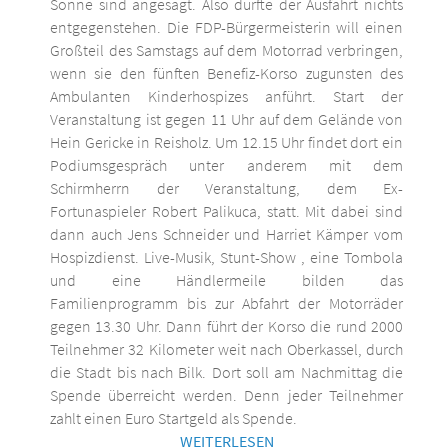
Sonne sind angesagt. Also dürfte der Ausfahrt nichts
entgegenstehen. Die FDP-Bürgermeisterin will einen
Großteil des Samstags auf dem Motorrad verbringen,
wenn sie den fünften Benefiz-Korso zugunsten des
Ambulanten Kinderhospizes anführt. Start der
Veranstaltung ist gegen 11 Uhr auf dem Gelände von
Hein Gericke in Reisholz. Um 12.15 Uhr findet dort ein
Podiumsgespräch unter anderem mit dem
Schirmherrn der Veranstaltung, dem Ex-
Fortunaspieler Robert Palikuca, statt. Mit dabei sind
dann auch Jens Schneider und Harriet Kämper vom
Hospizdienst. Live-Musik, Stunt-Show , eine Tombola
und eine Händlermeile bilden das
Familienprogramm bis zur Abfahrt der Motorräder
gegen 13.30 Uhr. Dann führt der Korso die rund 2000
Teilnehmer 32 Kilometer weit nach Oberkassel, durch
die Stadt bis nach Bilk. Dort soll am Nachmittag die
Spende überreicht werden. Denn jeder Teilnehmer
zahlt einen Euro Startgeld als Spende.
WEITERLESEN