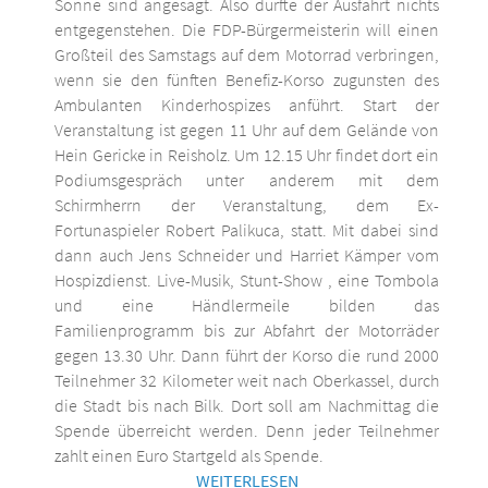
Sonne sind angesagt. Also dürfte der Ausfahrt nichts
entgegenstehen. Die FDP-Bürgermeisterin will einen
Großteil des Samstags auf dem Motorrad verbringen,
wenn sie den fünften Benefiz-Korso zugunsten des
Ambulanten Kinderhospizes anführt. Start der
Veranstaltung ist gegen 11 Uhr auf dem Gelände von
Hein Gericke in Reisholz. Um 12.15 Uhr findet dort ein
Podiumsgespräch unter anderem mit dem
Schirmherrn der Veranstaltung, dem Ex-
Fortunaspieler Robert Palikuca, statt. Mit dabei sind
dann auch Jens Schneider und Harriet Kämper vom
Hospizdienst. Live-Musik, Stunt-Show , eine Tombola
und eine Händlermeile bilden das
Familienprogramm bis zur Abfahrt der Motorräder
gegen 13.30 Uhr. Dann führt der Korso die rund 2000
Teilnehmer 32 Kilometer weit nach Oberkassel, durch
die Stadt bis nach Bilk. Dort soll am Nachmittag die
Spende überreicht werden. Denn jeder Teilnehmer
zahlt einen Euro Startgeld als Spende.
WEITERLESEN