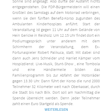
Sonne sind angesagt. Also dürfte der Ausfahrt nichts
entgegenstehen. Die FDP-Bürgermeisterin will einen
Großteil des Samstags auf dem Motorrad verbringen,
wenn sie den fünften Benefiz-Korso zugunsten des
Ambulanten Kinderhospizes anführt. Start der
Veranstaltung ist gegen 11 Uhr auf dem Gelände von
Hein Gericke in Reisholz. Um 12.15 Uhr findet dort ein
Podiumsgespräch unter anderem mit dem
Schirmherrn der Veranstaltung, dem Ex-
Fortunaspieler Robert Palikuca, statt. Mit dabei sind
dann auch Jens Schneider und Harriet Kämper vom
Hospizdienst. Live-Musik, Stunt-Show , eine Tombola
und eine Händlermeile bilden das
Familienprogramm bis zur Abfahrt der Motorräder
gegen 13.30 Uhr. Dann führt der Korso die rund 2000
Teilnehmer 32 Kilometer weit nach Oberkassel, durch
die Stadt bis nach Bilk. Dort soll am Nachmittag die
Spende überreicht werden. Denn jeder Teilnehmer
zahlt einen Euro Startgeld als Spende.
WEITERLESEN