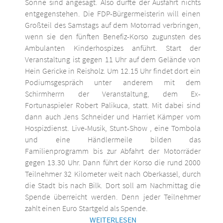
Sonne sind angesagt. Also dürfte der Ausfahrt nichts
entgegenstehen. Die FDP-Bürgermeisterin will einen
Großteil des Samstags auf dem Motorrad verbringen,
wenn sie den fünften Benefiz-Korso zugunsten des
Ambulanten Kinderhospizes anführt. Start der
Veranstaltung ist gegen 11 Uhr auf dem Gelände von
Hein Gericke in Reisholz. Um 12.15 Uhr findet dort ein
Podiumsgespräch unter anderem mit dem
Schirmherrn der Veranstaltung, dem Ex-
Fortunaspieler Robert Palikuca, statt. Mit dabei sind
dann auch Jens Schneider und Harriet Kämper vom
Hospizdienst. Live-Musik, Stunt-Show , eine Tombola
und eine Händlermeile bilden das
Familienprogramm bis zur Abfahrt der Motorräder
gegen 13.30 Uhr. Dann führt der Korso die rund 2000
Teilnehmer 32 Kilometer weit nach Oberkassel, durch
die Stadt bis nach Bilk. Dort soll am Nachmittag die
Spende überreicht werden. Denn jeder Teilnehmer
zahlt einen Euro Startgeld als Spende.
WEITERLESEN