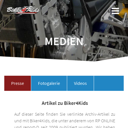
Zum
Inhalt
springen
MEDIEN
Presse
Fotogalerie
Videos
Artikel zu Biker4Kids
Auf dieser Seite finden Sie verlinkte Archiv-Artikel zu
und mit Biker4Kids, die unter anderem von RP ONLINE
und report-D seit 2009 publiziert wurden. Wir haben