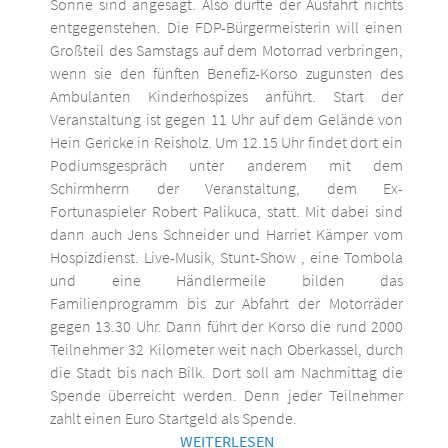
Sonne sind angesagt. Also dürfte der Ausfahrt nichts
entgegenstehen. Die FDP-Bürgermeisterin will einen
Großteil des Samstags auf dem Motorrad verbringen,
wenn sie den fünften Benefiz-Korso zugunsten des
Ambulanten Kinderhospizes anführt. Start der
Veranstaltung ist gegen 11 Uhr auf dem Gelände von
Hein Gericke in Reisholz. Um 12.15 Uhr findet dort ein
Podiumsgespräch unter anderem mit dem
Schirmherrn der Veranstaltung, dem Ex-
Fortunaspieler Robert Palikuca, statt. Mit dabei sind
dann auch Jens Schneider und Harriet Kämper vom
Hospizdienst. Live-Musik, Stunt-Show , eine Tombola
und eine Händlermeile bilden das
Familienprogramm bis zur Abfahrt der Motorräder
gegen 13.30 Uhr. Dann führt der Korso die rund 2000
Teilnehmer 32 Kilometer weit nach Oberkassel, durch
die Stadt bis nach Bilk. Dort soll am Nachmittag die
Spende überreicht werden. Denn jeder Teilnehmer
zahlt einen Euro Startgeld als Spende.
WEITERLESEN