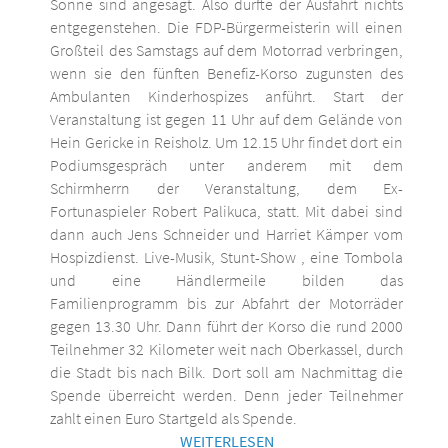
Sonne sind angesagt. Also dürfte der Ausfahrt nichts
entgegenstehen. Die FDP-Bürgermeisterin will einen
Großteil des Samstags auf dem Motorrad verbringen,
wenn sie den fünften Benefiz-Korso zugunsten des
Ambulanten Kinderhospizes anführt. Start der
Veranstaltung ist gegen 11 Uhr auf dem Gelände von
Hein Gericke in Reisholz. Um 12.15 Uhr findet dort ein
Podiumsgespräch unter anderem mit dem
Schirmherrn der Veranstaltung, dem Ex-
Fortunaspieler Robert Palikuca, statt. Mit dabei sind
dann auch Jens Schneider und Harriet Kämper vom
Hospizdienst. Live-Musik, Stunt-Show , eine Tombola
und eine Händlermeile bilden das
Familienprogramm bis zur Abfahrt der Motorräder
gegen 13.30 Uhr. Dann führt der Korso die rund 2000
Teilnehmer 32 Kilometer weit nach Oberkassel, durch
die Stadt bis nach Bilk. Dort soll am Nachmittag die
Spende überreicht werden. Denn jeder Teilnehmer
zahlt einen Euro Startgeld als Spende.
WEITERLESEN