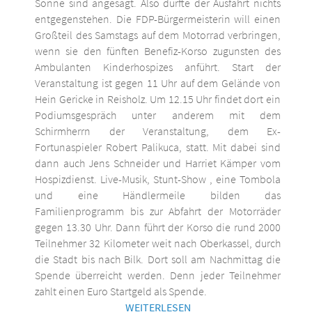
Sonne sind angesagt. Also dürfte der Ausfahrt nichts
entgegenstehen. Die FDP-Bürgermeisterin will einen
Großteil des Samstags auf dem Motorrad verbringen,
wenn sie den fünften Benefiz-Korso zugunsten des
Ambulanten Kinderhospizes anführt. Start der
Veranstaltung ist gegen 11 Uhr auf dem Gelände von
Hein Gericke in Reisholz. Um 12.15 Uhr findet dort ein
Podiumsgespräch unter anderem mit dem
Schirmherrn der Veranstaltung, dem Ex-
Fortunaspieler Robert Palikuca, statt. Mit dabei sind
dann auch Jens Schneider und Harriet Kämper vom
Hospizdienst. Live-Musik, Stunt-Show , eine Tombola
und eine Händlermeile bilden das
Familienprogramm bis zur Abfahrt der Motorräder
gegen 13.30 Uhr. Dann führt der Korso die rund 2000
Teilnehmer 32 Kilometer weit nach Oberkassel, durch
die Stadt bis nach Bilk. Dort soll am Nachmittag die
Spende überreicht werden. Denn jeder Teilnehmer
zahlt einen Euro Startgeld als Spende.
WEITERLESEN